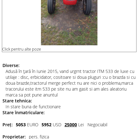
Click pentru alte poze
Diverse:
Adusă în ţară în Iunie 2015, vand urgrnt tractor ITM 533 de luxe cu
utilaje : disc, erbicidator, cositoare si doua pluguri :cu o brazda si cu
doua brazde,tractorul merge perfect nu are nici o problema,marca
tracorului este itm 533 pe site nu am gasit si am ales aleatoriu
marca sa pot pune anuntul
Stare tehnica:
In stare buna de functionare
Stare înmatriculare:
Preț:
5053
EURO
5952
USD
25000
Lei
Negociabil
Proprietar:
pers. fizica