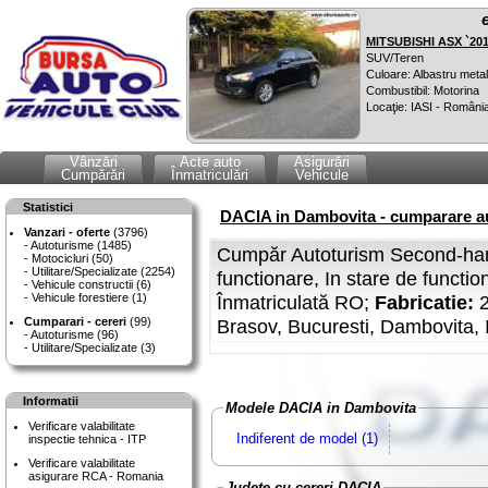
MITSUBISHI ASX `20
SUV/Teren
Culoare: Albastru metal
Combustibil: Motorina
Locaţie: IASI - Români
Vânzări
Acte auto
Asigurări
Cumpărări
Înmatriculări
Vehicule
Statistici
DACIA in Dambovita - cumparare au
Vanzari - oferte
(3796)
Autoturisme (1485)
Cumpăr Autoturism Second-ha
Motocicluri (50)
Utilitare/Specializate (2254)
functionare, In stare de functio
Vehicule constructii (6)
Vehicule forestiere (1)
Înmatriculată RO;
Fabricatie:
Cumparari - cereri
(99)
Brasov, Bucuresti, Dambovita, 
Autoturisme (96)
Utilitare/Specializate (3)
Informatii
Modele DACIA in Dambovita
Verificare valabilitate
Indiferent de model (1)
inspectie tehnica - ITP
Verificare valabilitate
asigurare RCA - Romania
Judete cu cereri DACIA