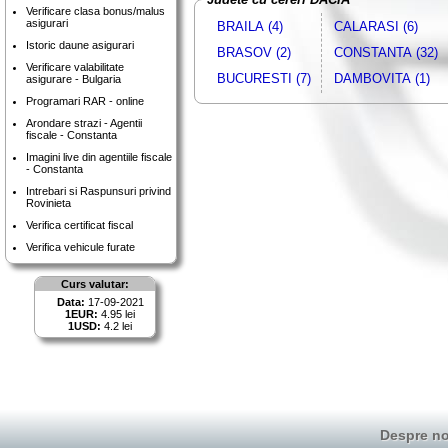
Verificare clasa bonus/malus
asigurari
BRAILA (4)
CALARASI (6)
Istoric daune asigurari
BRASOV (2)
CONSTANTA (32)
Verificare valabilitate
BUCURESTI (7)
DAMBOVITA (1)
asigurare - Bulgaria
Programari RAR - online
Arondare strazi - Agentii
fiscale - Constanta
Imagini live din agentiile fiscale
- Constanta
Intrebari si Raspunsuri privind
Rovinieta
Verifica certificat fiscal
Verifica vehicule furate
Curs valutar:
Data:
17-09-2021
1EUR:
4.95 lei
1USD:
4.2 lei
Despre no