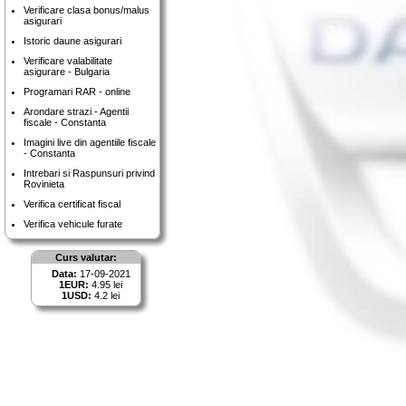
Verificare clasa bonus/malus
asigurari
Istoric daune asigurari
Verificare valabilitate
asigurare - Bulgaria
Programari RAR - online
Arondare strazi - Agentii
fiscale - Constanta
Imagini live din agentiile fiscale
- Constanta
Intrebari si Raspunsuri privind
Rovinieta
Verifica certificat fiscal
Verifica vehicule furate
Curs valutar:
Data:
17-09-2021
1EUR:
4.95 lei
1USD:
4.2 lei