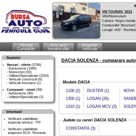
VW TOURAN `2012
VAN/Monovolum
Culoare: Negru metaliz
Combustibil: Benzina
Locaţie: IASI - Români
Vânzări
Acte auto
Asigurări
Cumpărări
Înmatriculări
Vehicule
Statistici
DACIA SOLENZA - cumparare autot
Vanzari - oferte
(3796)
Autoturisme (1485)
Motocicluri (50)
Utilitare/Specializate (2254)
Vehicule constructii (6)
Modele DACIA
Vehicule forestiere (1)
Cumparari - cereri
(99)
1100 (2)
DUSTER (1)
NOVA (
Autoturisme (96)
Utilitare/Specializate (3)
1300 (1)
LOGAN (26)
SANDE
1310 (1)
LOGAN MCV (3)
SOLEN
Informatii
Verificare valabilitate
Judete cu cereri DACIA SOLENZA
inspectie tehnica - ITP
CONSTANTA (3)
Verificare valabilitate
asigurare RCA - Romania