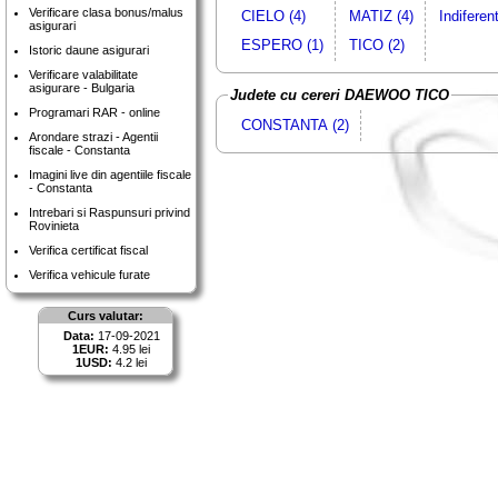
Verificare clasa bonus/malus
CIELO (4)
MATIZ (4)
Indiferen
asigurari
ESPERO (1)
TICO (2)
Istoric daune asigurari
Verificare valabilitate
asigurare - Bulgaria
Judete cu cereri DAEWOO TICO
Programari RAR - online
CONSTANTA (2)
Arondare strazi - Agentii
fiscale - Constanta
Imagini live din agentiile fiscale
- Constanta
Intrebari si Raspunsuri privind
Rovinieta
Verifica certificat fiscal
Verifica vehicule furate
Curs valutar:
Data:
17-09-2021
1EUR:
4.95 lei
1USD:
4.2 lei