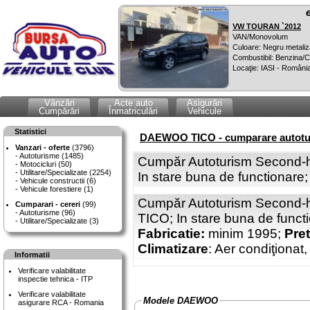
VW TOURAN `2012
VAN/Monovolum
Culoare: Negru metaliz
Combustibil: Benzina
Locaţie: IASI - Români
Vânzări
Acte auto
Asigurări
Cumpărări
Înmatriculări
Vehicule
Statistici
DAEWOO TICO - cumparare autotur
Vanzari - oferte
(3796)
Autoturisme (1485)
Cumpăr Autoturism Second-h
Motocicluri (50)
Utilitare/Specializate (2254)
In stare buna de functionare
Vehicule constructii (6)
Vehicule forestiere (1)
Cumpăr Autoturism Second-h
Cumparari - cereri
(99)
Autoturisme (96)
TICO; In stare buna de funct
Utilitare/Specializate (3)
Fabricatie:
minim 1995;
Pret
Climatizare
: Aer condiţionat
Informatii
Verificare valabilitate
inspectie tehnica - ITP
Verificare valabilitate
Modele DAEWOO
asigurare RCA - Romania