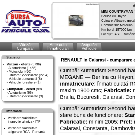
MINI COUNTRYMAN `
Berlina cu Hayon
Culoare: Albastru metal
Combustibil: Motorina
Km bord: 157000 km
Locaţie: IASI - Români
Vânzări
Acte auto
Asigurări
Cumpărări
Înmatriculări
Vehicule
Statistici
RENAULT in Calarasi - cumparare a
Vanzari - oferte
(3796)
Autoturisme (1485)
Cumpăr Autoturism Second-han
Motocicluri (50)
Utilitare/Specializate (2254)
MEGANE — Berlina cu Hayon, B
Vehicule constructii (6)
Vehicule forestiere (1)
inmatriculare
: Înmatriculată 
Cumparari - cereri
(99)
maxim 1900 cmc;
Fabricatie:
Autoturisme (96)
Braila, Bucuresti, Calarasi, Con
Utilitare/Specializate (3)
Cumpăr Autoturism Second-han
Informatii
stare buna de functionare;
Star
Verificare valabilitate
Fabricatie:
minim 2005;
Pret:
m
inspectie tehnica - ITP
Calarasi, Constanta, Dambovita, 
Verificare valabilitate
asigurare RCA - Romania