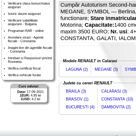
Verificare clasa bonus/malus
Cumpăr Autoturism Second-han
asigurari
MEGANE, SYMBOL — Berlina, Be
Istoric daune asigurari
functionare;
Stare inmatricula
Verificare valabilitate
Motorina;
Capacitate:
1400 cm
asigurare - Bulgaria
maxim 3500 EURO;
Nr. usi
: 4
Programari RAR - online
CONSTANTA, GALATI, IALOMI
Arondare strazi - Agentii
fiscale - Constanta
Imagini live din agentiile fiscale
- Constanta
Intrebari si Raspunsuri privind
Modele RENAULT in Calarasi
Rovinieta
Verifica certificat fiscal
LAGUNA (2)
MEGANE (3)
SYMBO
Verifica vehicule furate
Judete cu cereri RENAULT
Curs valutar:
BRAILA (3)
CALARASI (3)
Data:
17-09-2021
1EUR:
4.95 lei
BRASOV (1)
CONSTANTA (10)
1USD:
4.2 lei
BUCURESTI (4)
DAMBOVITA (2)