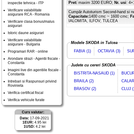
Pret:
maxim 3200 EURO;
Nr. usi
: 4+
inspectie tehnica - ITP
Verificare valabilitate
Cumpăr Autoturism Second-hand si n
asigurare RCA - Romania
Capacitate:
1400 cmc ~ 1600 cmc;
Fa
IALOMITA, ILFOV, TULCEA
Verificare clasa bonus/malus
asigurari
Istoric daune asigurari
Verificare valabilitate
Modele SKODA in Tulcea
asigurare - Bulgaria
FABIA (1)
OCTAVIA (3)
SUP
Programari RAR - online
Arondare strazi - Agentii fiscale -
Constanta
Judete cu cereri SKODA
Imagini live din agentiile fiscale -
BISTRITA-NASAUD (1)
BUCUR
Constanta
BRAILA (2)
CALARA
Intrebari si Raspunsuri privind
Rovinieta
BRASOV (2)
CLUJ (
Verifica certificat fiscal
Verifica vehicule furate
Curs valutar:
Data:
17-09-2021
1EUR:
4.95 lei
1USD:
4.2 lei