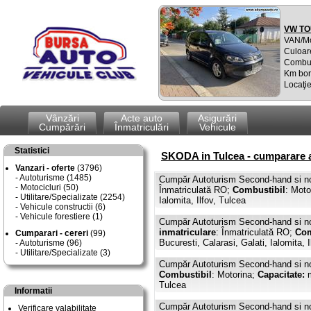
VW TO
VAN/M
Culoar
Combus
Km bor
Locaţie
Vânzări
Acte auto
Asigurări
Cumpărări
Înmatriculări
Vehicule
Statistici
SKODA in Tulcea - cumparare a
Vanzari - oferte
(3796)
Autoturisme (1485)
Cumpăr Autoturism Second-hand si n
Motocicluri (50)
Înmatriculată RO;
Combustibil
: Moto
Utilitare/Specializate (2254)
Ialomita, Ilfov, Tulcea
Vehicule constructii (6)
Vehicule forestiere (1)
Cumpăr Autoturism Second-hand si n
inmatriculare
: Înmatriculată RO;
Com
Cumparari - cereri
(99)
Bucuresti, Calarasi, Galati, Ialomita, 
Autoturisme (96)
Utilitare/Specializate (3)
Cumpăr Autoturism Second-hand si n
Combustibil
: Motorina;
Capacitate:
m
Tulcea
Informatii
Cumpăr Autoturism Second-hand si n
Verificare valabilitate