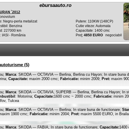
ebursaauto.ro
URAN `2012
onovolum
e: Negru-perla metalizat
Putere: 110KW (148CP)
tibil: Benzina
Cutie viteze: Automata
d: 227000 km
Capacitate: 1400 cmc
: IASI - România
Preţ:
4850 EURO
negociabil
utoturisme (5)
ou;
Marca
: SKODA — OCTAVIA — Berlina, Berlina cu Hayon; In stare buna d
rina;
Capacitate:
maxim 2000 cmc;
Fabricatie:
minim 2009;
Pret:
maxim 9000
ou;
Marca
: SKODA — OCTAVIA, SUPERB — Berlina, Berlina cu Hayon; In sta
bustibil
: Motorina;
Capacitate:
1600 cmc ~ 2000 cmc;
Fabricatie:
minim 2
Ilfov, Tulcea
ou;
Marca
: SKODA — OCTAVIA — Berlina; In stare buna de functionare;
Sta
axim 1900 cmc;
Fabricatie:
minim 2004;
Pret:
maxim 5500 EURO, in Braila, B
ou;
Marca
: SKODA — FABIA; In stare buna de functionare;
Capacitate:
1400