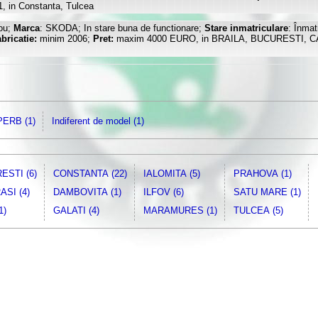
1, in Constanta, Tulcea
ou;
Marca
: SKODA; In stare buna de functionare;
Stare inmatriculare
: Înmat
bricatie:
minim 2006;
Pret:
maxim 4000 EURO, in BRAILA, BUCURESTI, 
ERB (1)
Indiferent de model (1)
ESTI (6)
CONSTANTA (22)
IALOMITA (5)
PRAHOVA (1)
SI (4)
DAMBOVITA (1)
ILFOV (6)
SATU MARE (1)
1)
GALATI (4)
MARAMURES (1)
TULCEA (5)