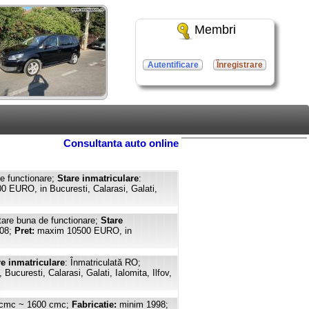
Membri
Autentificare
Înregistrare
Consultanta auto online
e functionare;
Stare inmatriculare
:
 EURO, in Bucuresti, Calarasi, Galati,
re buna de functionare;
Stare
008;
Pret:
maxim 10500 EURO, in
re inmatriculare
: Înmatriculată RO;
ucuresti, Calarasi, Galati, Ialomita, Ilfov,
 cmc ~ 1600 cmc;
Fabricatie:
minim 1998;