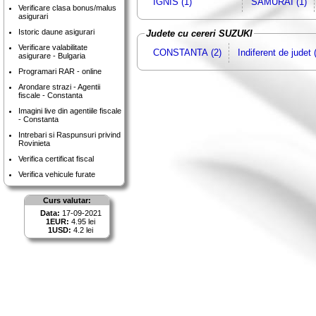
IGNIS (1)
SAMURAI (1)
Verificare clasa bonus/malus
asigurari
Istoric daune asigurari
Judete cu cereri SUZUKI
Verificare valabilitate
CONSTANTA (2)
Indiferent de judet 
asigurare - Bulgaria
Programari RAR - online
Arondare strazi - Agentii
fiscale - Constanta
Imagini live din agentiile fiscale
- Constanta
Intrebari si Raspunsuri privind
Rovinieta
Verifica certificat fiscal
Verifica vehicule furate
Curs valutar:
Data:
17-09-2021
1EUR:
4.95 lei
1USD:
4.2 lei