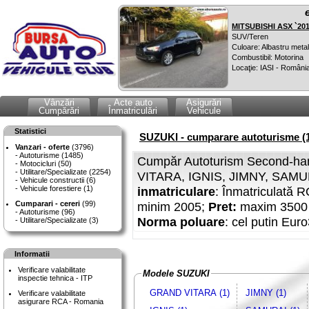
MITSUBISHI ASX `20
SUV/Teren
Culoare: Albastru metal
Combustibil: Motorina
Locaţie: IASI - Români
Vânzări
Acte auto
Asigurări
Cumpărări
Înmatriculări
Vehicule
Statistici
SUZUKI - cumparare autoturisme (
Vanzari - oferte
(3796)
Autoturisme (1485)
Cumpăr Autoturism Second-han
Motocicluri (50)
Utilitare/Specializate (2254)
VITARA, IGNIS, JIMNY, SAMURA
Vehicule constructii (6)
Vehicule forestiere (1)
inmatriculare
: Înmatriculată 
Cumparari - cereri
(99)
minim 2005;
Pret:
maxim 3500 
Autoturisme (96)
Norma poluare
: cel putin Eur
Utilitare/Specializate (3)
Informatii
Verificare valabilitate
Modele SUZUKI
inspectie tehnica - ITP
GRAND VITARA (1)
JIMNY (1)
Verificare valabilitate
asigurare RCA - Romania