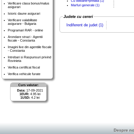
Cu obloane+prelata (1)
Verificare clasa bonus/malus
Marfuri generale (1)
asigurari
Istoric daune asigurari
Judete cu cereri
Verificare valabilitate
asigurare - Bulgaria
Indiferent de judet (1)
Programari RAR - online
Arondare strazi - Agentii
fiscale - Constanta
Imagini live din agentiile fiscale
- Constanta
Intrebari si Raspunsuri privind
Rovinieta
Verifica certificat fiscal
Verifica vehicule furate
Curs valutar:
Data:
17-09-2021
1EUR:
4.95 lei
1USD:
4.2 lei
Despre no