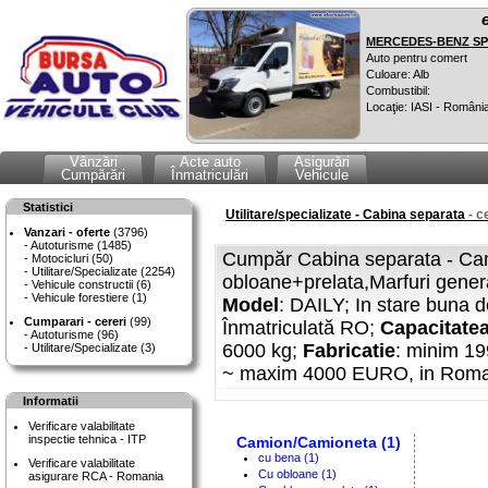
MERCEDES-BENZ SPR
Auto pentru comert
Culoare: Alb
Combustibil:
Locaţie: IASI - Români
Vânzări
Acte auto
Asigurări
Cumpărări
Înmatriculări
Vehicule
Statistici
Utilitare/specializate - Cabina separata
- c
Vanzari - oferte
(3796)
Autoturisme (1485)
Cumpăr Cabina separata - Ca
Motocicluri (50)
Utilitare/Specializate (2254)
obloane+prelata,Marfuri gene
Vehicule constructii (6)
Vehicule forestiere (1)
Model
: DAILY; In stare buna d
Cumparari - cereri
(99)
Înmatriculată RO;
Capacitatea
Autoturisme (96)
6000 kg;
Fabricatie
: minim 1
Utilitare/Specializate (3)
~ maxim 4000 EURO, in Roma
Informatii
Verificare valabilitate
inspectie tehnica - ITP
Camion/Camioneta (1)
cu bena (1)
Verificare valabilitate
Cu obloane (1)
asigurare RCA - Romania