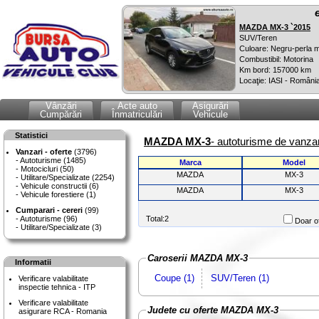
MAZDA MX-3 `2015
SUV/Teren
Culoare: Negru-perla m
Combustibil: Motorina
Km bord: 157000 km
Locaţie: IASI - Români
Vânzări
Acte auto
Asigurări
Cumpărări
Înmatriculări
Vehicule
Statistici
MAZDA MX-3
- autoturisme de vanzar
Vanzari - oferte
(3796)
Autoturisme (1485)
Marca
Model
Motocicluri (50)
MAZDA
MX-3
Utilitare/Specializate (2254)
Vehicule constructii (6)
MAZDA
MX-3
Vehicule forestiere (1)
Cumparari - cereri
(99)
Autoturisme (96)
Total:2
Doar of
Utilitare/Specializate (3)
Caroserii MAZDA MX-3
Informatii
Coupe (1)
SUV/Teren (1)
Verificare valabilitate
inspectie tehnica - ITP
Verificare valabilitate
Judete cu oferte MAZDA MX-3
asigurare RCA - Romania