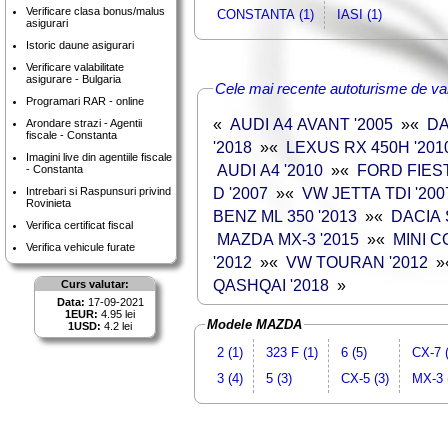
Verificare clasa bonus/malus
CONSTANTA (1)
IASI (1)
asigurari
Istoric daune asigurari
Verificare valabilitate
asigurare - Bulgaria
Cele mai recente autoturisme de va
Programari RAR - online
«
AUDI A4 AVANT '2005
»
«
DA
Arondare strazi - Agentii
fiscale - Constanta
'2018
»
«
LEXUS RX 450H '201
Imagini live din agentiile fiscale
AUDI A4 '2010
»
«
FORD FIEST
- Constanta
D '2007
»
«
VW JETTA TDI '200
Intrebari si Raspunsuri privind
Rovinieta
BENZ ML 350 '2013
»
«
DACIA 
Verifica certificat fiscal
MAZDA MX-3 '2015
»
«
MINI 
Verifica vehicule furate
'2012
»
«
VW TOURAN '2012
»
QASHQAI '2018
»
Curs valutar:
Data:
17-09-2021
1EUR:
4.95 lei
Modele MAZDA
1USD:
4.2 lei
2 (1)
323 F (1)
6 (5)
CX-7 (
3 (4)
5 (3)
CX-5 (3)
MX-3 