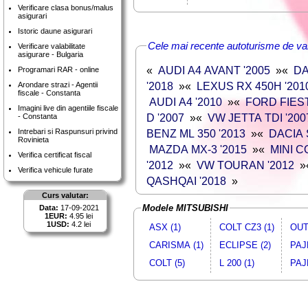
Verificare clasa bonus/malus
asigurari
Istoric daune asigurari
Cele mai recente autoturisme de va
Verificare valabilitate
asigurare - Bulgaria
«
AUDI A4 AVANT '2005
»
«
DA
Programari RAR - online
'2018
»
«
LEXUS RX 450H '201
Arondare strazi - Agentii
fiscale - Constanta
AUDI A4 '2010
»
«
FORD FIEST
Imagini live din agentiile fiscale
D '2007
»
«
VW JETTA TDI '200
- Constanta
Intrebari si Raspunsuri privind
BENZ ML 350 '2013
»
«
DACIA 
Rovinieta
MAZDA MX-3 '2015
»
«
MINI 
Verifica certificat fiscal
'2012
»
«
VW TOURAN '2012
»
Verifica vehicule furate
QASHQAI '2018
»
Curs valutar:
Modele MITSUBISHI
Data:
17-09-2021
1EUR:
4.95 lei
1USD:
4.2 lei
ASX (1)
COLT CZ3 (1)
OUT
CARISMA (1)
ECLIPSE (2)
PAJ
COLT (5)
L 200 (1)
PAJ