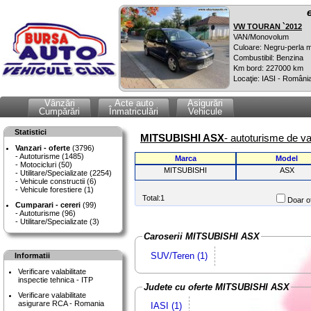
VW TOURAN `2012
VAN/Monovolum
Culoare: Negru-perla m
Combustibil: Benzina
Km bord: 227000 km
Locaţie: IASI - Români
Vânzări
Acte auto
Asigurări
Cumpărări
Înmatriculări
Vehicule
Statistici
MITSUBISHI ASX
- autoturisme de v
Vanzari - oferte
(3796)
Autoturisme (1485)
Marca
Model
Motocicluri (50)
MITSUBISHI
ASX
Utilitare/Specializate (2254)
Vehicule constructii (6)
Vehicule forestiere (1)
Total:1
Doar of
Cumparari - cereri
(99)
Autoturisme (96)
Utilitare/Specializate (3)
Caroserii MITSUBISHI ASX
SUV/Teren (1)
Informatii
Verificare valabilitate
inspectie tehnica - ITP
Judete cu oferte MITSUBISHI ASX
Verificare valabilitate
asigurare RCA - Romania
IASI (1)