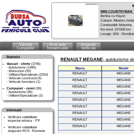
MINI COUNTRYMAN `
Berlina cu Hayon
Culoare: Albastru metal
Combustibil: Motorina
Km bord: 157000 km
Locaţie: IASI - Români
Vânzări
Acte auto
Asigurări
Cumpărări
Înmatriculări
Vehicule
Statistici
RENAULT MEGANE
- autoturisme d
Vanzari - oferte
(3796)
Autoturisme (1485)
Marca
Model
Motocicluri (50)
RENAULT
MEGANE
Utilitare/Specializate (2254)
Vehicule constructii (6)
RENAULT
MEGANE
Vehicule forestiere (1)
RENAULT
MEGANE
Cumparari - cereri
(99)
Autoturisme (96)
RENAULT
MEGANE
Utilitare/Specializate (3)
RENAULT
MEGANE
RENAULT
MEGANE
Informatii
RENAULT
MEGANE
Verificare valabilitate
RENAULT
MEGANE
inspectie tehnica - ITP
RENAULT
MEGANE
Verificare valabilitate
asigurare RCA - Romania