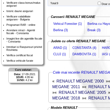
Verificare clasa bonus/malus
Total:9
Doar of
asigurari
Istoric daune asigurari
Verificare valabilitate
Caroserii RENAULT MEGANE
asigurare - Bulgaria
Vehicul Forestier (1)
Berlina cu Hayo
Programari RAR - online
Berlina (3)
Break (3)
Arondare strazi - Agentii
fiscale - Constanta
Imagini live din agentiile fiscale
Judete cu oferte RENAULT MEGANE
- Constanta
Intrebari si Raspunsuri privind
ARAD (1)
CONSTANTA (4)
HARG
Rovinieta
CLUJ (1)
DAMBOVITA (1)
IASI 
Verifica certificat fiscal
Verifica vehicule furate
Curs valutar:
Cele mai recente RENAULT MEGAN
Data:
17-09-2021
1EUR:
4.95 lei
1USD:
4.2 lei
«
RENAULT MEGANE '2000
»
MEGANE '2011
»
«
RENAULT M
»
«
RENAULT MEGANE '2005
MEGANE '2018
»
«
RENAULT M
Modele RENAULT