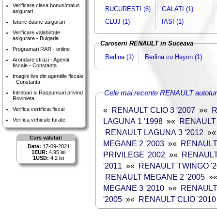
Verificare clasa bonus/malus
BUCURESTI (6)
GALATI (1)
asigurari
CLUJ (1)
IASI (1)
Istoric daune asigurari
Verificare valabilitate
asigurare - Bulgaria
Caroserii RENAULT in Suceava
Programari RAR - online
Berlina (1)
Berlina cu Hayon (1)
Arondare strazi - Agentii
fiscale - Constanta
Imagini live din agentiile fiscale
- Constanta
Cele mai recente RENAULT autotur
Intrebari si Raspunsuri privind
Rovinieta
«
RENAULT CLIO 3 '2007
»
«
R
Verifica certificat fiscal
LAGUNA 1 '1998
»
«
RENAULT C
Verifica vehicule furate
RENAULT LAGUNA 3 '2012
»
Curs valutar:
MEGANE 2 '2003
»
«
RENAULT 
Data:
17-09-2021
1EUR:
4.95 lei
PRIVILEGE '2002
»
«
RENAULT
1USD:
4.2 lei
'2011
»
«
RENAULT TWINGO '2
RENAULT MEGANE 2 '2005
»
MEGANE 3 '2010
»
«
RENAULT 
'2005
»
«
RENAULT CLIO '2010