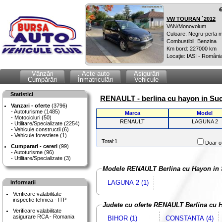
VW TOURAN `2012
VAN/Monovolum
Culoare: Negru-perla m
Combustibil: Benzina
Km bord: 227000 km
Locaţie: IASI - Români
Vânzări
Acte auto
Asigurări
Cumpărări
Înmatriculări
Vehicule
Statistici
RENAULT - berlina cu hayon in Su
Vanzari - oferte
(3796)
Autoturisme (1485)
Marca
Model
Motocicluri (50)
RENAULT
LAGUNA 2
Utilitare/Specializate (2254)
Vehicule constructii (6)
Vehicule forestiere (1)
Total:1
Doar of
Cumparari - cereri
(99)
Autoturisme (96)
Utilitare/Specializate (3)
Modele RENAULT Berlina cu Hayon in
LAGUNA 2 (1)
Informatii
Verificare valabilitate
inspectie tehnica - ITP
Judete cu oferte RENAULT Berlina cu 
Verificare valabilitate
asigurare RCA - Romania
BIHOR (1)
CONSTANTA (4)