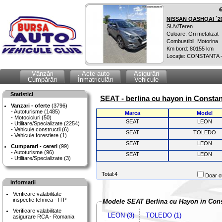
NISSAN QASHQAI `2
SUV/Teren
Culoare: Gri metalizat
Combustibil: Motorina
Km bord: 80155 km
Locaţie: CONSTANTA 
Vânzări
Acte auto
Asigurări
Cumpărări
Înmatriculări
Vehicule
Statistici
SEAT - berlina cu hayon in Consta
Vanzari - oferte
(3796)
Autoturisme (1485)
Marca
Model
Motocicluri (50)
SEAT
LEON
Utilitare/Specializate (2254)
Vehicule constructii (6)
SEAT
TOLEDO
Vehicule forestiere (1)
SEAT
LEON
Cumparari - cereri
(99)
Autoturisme (96)
SEAT
LEON
Utilitare/Specializate (3)
Total:4
Doar of
Informatii
Verificare valabilitate
inspectie tehnica - ITP
Modele SEAT Berlina cu Hayon in Con
Verificare valabilitate
LEON (3)
TOLEDO (1)
asigurare RCA - Romania