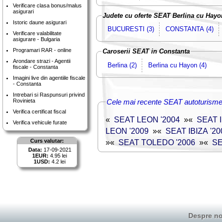
Verificare clasa bonus/malus
asigurari
Judete cu oferte SEAT Berlina cu Hayo
Istoric daune asigurari
BUCURESTI (3)
CONSTANTA (4)
Verificare valabilitate
asigurare - Bulgaria
Programari RAR - online
Caroserii SEAT in Constanta
Arondare strazi - Agentii
Berlina (2)
Berlina cu Hayon (4)
fiscale - Constanta
Imagini live din agentiile fiscale
- Constanta
Intrebari si Raspunsuri privind
Rovinieta
Cele mai recente SEAT autoturisme
Verifica certificat fiscal
«
SEAT LEON '2004
»
«
SEAT I
Verifica vehicule furate
LEON '2009
»
«
SEAT IBIZA '20
»
«
SEAT TOLEDO '2006
»
«
SE
Curs valutar:
Data:
17-09-2021
1EUR:
4.95 lei
1USD:
4.2 lei
Despre no