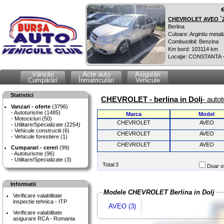
CHEVROLET AVEO `
Berlina
Culoare: Argintiu metali
Combustibil: Benzina
Km bord: 103114 km
Locaţie: CONSTANTA 
Vânzări
Acte auto
Asigurări
Cumpărări
Înmatriculări
Vehicule
Statistici
CHEVROLET - berlina in Dolj
- auto
Vanzari - oferte
(3796)
Autoturisme (1485)
Marca
Model
Motocicluri (50)
CHEVROLET
AVEO
Utilitare/Specializate (2254)
Vehicule constructii (6)
CHEVROLET
AVEO
Vehicule forestiere (1)
CHEVROLET
AVEO
Cumparari - cereri
(99)
Autoturisme (96)
Utilitare/Specializate (3)
Total:3
Doar of
Informatii
Modele CHEVROLET Berlina in Dolj
Verificare valabilitate
inspectie tehnica - ITP
AVEO (3)
Verificare valabilitate
asigurare RCA - Romania