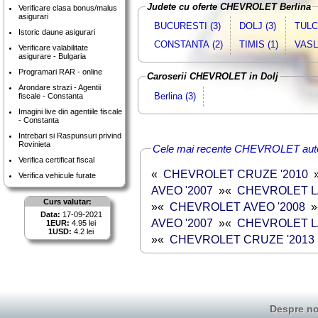
Judete cu oferte CHEVROLET Berlina
Verificare clasa bonus/malus
asigurari
BUCURESTI (3)
DOLJ (3)
TULC
Istoric daune asigurari
CONSTANTA (2)
TIMIS (1)
VASLU
Verificare valabilitate
asigurare - Bulgaria
Programari RAR - online
Caroserii CHEVROLET in Dolj
Arondare strazi - Agentii
Berlina (3)
fiscale - Constanta
Imagini live din agentiile fiscale
- Constanta
Intrebari si Raspunsuri privind
Rovinieta
Cele mai recente CHEVROLET autot
Verifica certificat fiscal
«
CHEVROLET CRUZE '2010
Verifica vehicule furate
AVEO '2007
»
«
CHEVROLET LA
Curs valutar:
»
«
CHEVROLET AVEO '2008
»
Data:
17-09-2021
AVEO '2007
»
«
CHEVROLET LA
1EUR:
4.95 lei
1USD:
4.2 lei
»
«
CHEVROLET CRUZE '2013
Despre no