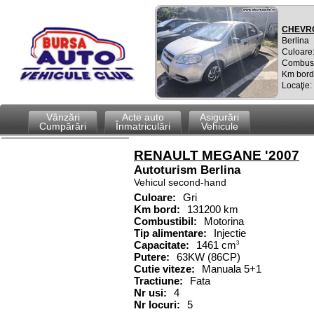
CHEVRO
Berlina
Culoare:
Combust
Km bord
Locaţie
Vânzări
Acte auto
Asigurări
Cumpărări
Înmatriculări
Vehicule
RENAULT MEGANE '2007
Autoturism
Berlina
Vehicul second-hand
Culoare:
Gri
Km bord:
131200 km
Combustibil
:
Motorina
Tip alimentare:
Injectie
Capacitate
:
1461
cm
3
Putere
:
63KW (86CP)
Cutie viteze:
Manuala 5+1
Tractiune:
Fata
Nr usi:
4
Nr locuri:
5