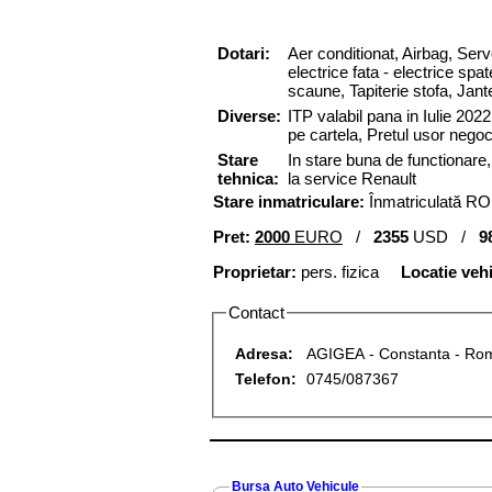
Dotari:
Aer conditionat,
Airbag,
Serv
electrice fata
-
electrice spat
scaune,
Tapiterie stofa,
Jante
Diverse:
ITP valabil pana in Iulie 202
pe cartela, Pretul usor negoc
Stare
In stare buna de functionare
tehnica:
la service Renault
Stare inmatriculare:
Înmatriculată RO
Pret:
2000
EURO
/
2355
USD /
9
Proprietar:
pers. fizica
Locatie veh
Contact
Adresa:
AGIGEA - Constanta - Ro
Telefon:
0745/087367
Bursa Auto Vehicule