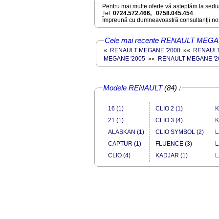
Pentru mai multe oferte vă așteptăm la sediu
Tel:
0724.572.466, 0758.045.454
.
Împreună cu dumneavoastră consultanţii noş
Cele mai recente RENAULT MEGAN
«
RENAULT MEGANE '2000
»
«
RENAULT
MEGANE '2005
»
«
RENAULT MEGANE '2
Modele RENAULT
(84) :
16 (1)
CLIO 2 (1)
K
21 (1)
CLIO 3 (4)
K
ALASKAN (1)
CLIO SYMBOL (2)
L
CAPTUR (1)
FLUENCE (3)
L
CLIO (4)
KADJAR (1)
L