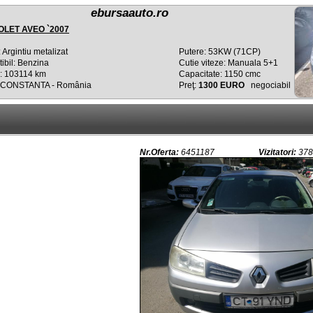
ebursaauto.ro
LET AVEO `2007
 Argintiu metalizat
Putere: 53KW (71CP)
ibil: Benzina
Cutie viteze: Manuala 5+1
: 103114 km
Capacitate: 1150 cmc
: CONSTANTA - România
Preţ:
1300 EURO
negociabil
Nr.Oferta:
6451187
Vizitatori:
378 