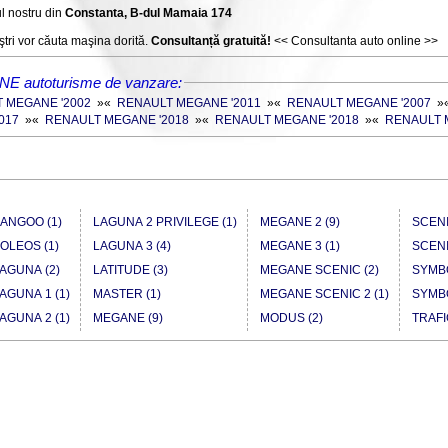
l nostru din
Constanta, B-dul Mamaia 174
tri vor căuta maşina dorită.
Consultanță gratuită!
<< Consultanta auto online >>
E autoturisme de vanzare:
 MEGANE '2002
»
«
RENAULT MEGANE '2011
»
«
RENAULT MEGANE '2007
»
017
»
«
RENAULT MEGANE '2018
»
«
RENAULT MEGANE '2018
»
«
RENAULT 
ANGOO (1)
LAGUNA 2 PRIVILEGE (1)
MEGANE 2 (9)
SCENI
OLEOS (1)
LAGUNA 3 (4)
MEGANE 3 (1)
SCENI
AGUNA (2)
LATITUDE (3)
MEGANE SCENIC (2)
SYMBO
AGUNA 1 (1)
MASTER (1)
MEGANE SCENIC 2 (1)
SYMBO
AGUNA 2 (1)
MEGANE (9)
MODUS (2)
TRAFI