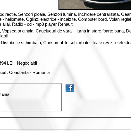
odirectie,
Senzori ploaie,
Senzori lumina,
Inchidere centralizata,
Geam
e
-
heliomate
, Oglinzi
electrice
-
incalzite
,
Computer bord,
Volan regla
 aliaj,
Radio - cd - mp3 player
Renault
2, Vopsea originala, Cauciucuri de vara + iarna in stare foarte buna, D
iabil
, Distributie schimbata, Consumabile schimbate, Toate reviziile efect
894
LEI Negociabil
icul:
Constanta - Romania
mania