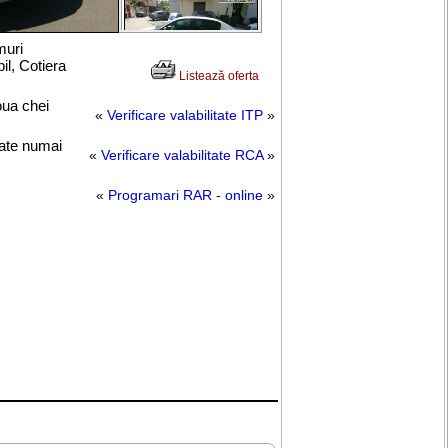
uri
bil,
Cotiera
Listează oferta
oua chei
«
Verificare valabilitate ITP
»
uate numai
«
Verificare valabilitate RCA
»
«
Programari RAR - online
»