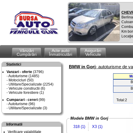
CHEVR
Berlina
Culoare
Combus
Km bor
Locaţi
Vânzări
Acte auto
Asigurări
Cumpărări
Înmatriculări
Vehicule
Statistici
BMW in Gorj
- autoturisme de va
Vanzari - oferte
(3796)
Autoturisme (1485)
M
Motocicluri (50)
Utilitare/Specializate (2254)
Vehicule constructii (6)
Vehicule forestiere (1)
Cumparari - cereri
(99)
Total:2
Autoturisme (96)
Utilitare/Specializate (3)
Modele BMW in Gorj
Informatii
318 (1)
X3 (1)
Verificare valabilitate