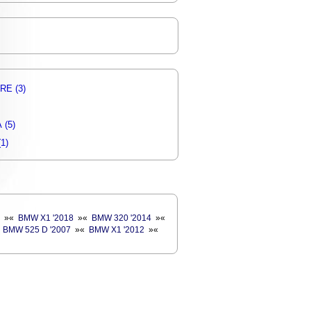
RE (3)
(5)
1)
»
«
BMW X1 '2018
»
«
BMW 320 '2014
»
«
«
BMW 525 D '2007
»
«
BMW X1 '2012
»
«