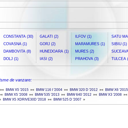
CONSTANTA (30)
GALATI (2)
ILFOV (1)
SATU MA
COVASNA (1)
GORJ (2)
MARAMURES (1)
SIBIU (1)
DAMBOVITA (8)
HUNEDOARA (1)
MURES (2)
SUCEAVA 
DOLJ (1)
IASI (2)
PRAHOVA (3)
TULCEA (
isme de vanzare:
»
«
BMW X5 '2015
»
«
BMW 116 I '2004
»
«
BMW 320 D '2012
»
«
BMW X6 '2015
»
«
BMW X5 '2008
»
«
BMW 535 '2013
»
«
BMW 640 '2012
»
«
BMW X3 '2008
»
«
BMW X5 XDRIVE30D '2018
»
«
BMW 525 D '2007
»