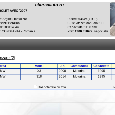
ebursaauto.ro
OLET AVEO `2007
: Argintiu metalizat
Putere: 53KW (71CP)
tibil: Benzina
Cutie viteze: Manuala 5+1
d: 103114 km
Capacitate: 1150 cmc
e: CONSTANTA - România
Preţ:
1300 EURO
negociabil
nzare (2)
arca
Model
An
Combustibil
Capacitate
BMW
X3
2008
Motorina
1995
BMW
318
2014
Motorina
1995
Doar ofertele cu foto