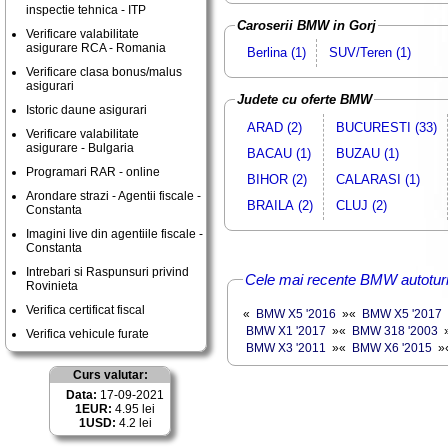
inspectie tehnica - ITP
Caroserii BMW in Gorj
Verificare valabilitate
asigurare RCA - Romania
Berlina (1)
SUV/Teren (1)
Verificare clasa bonus/malus
asigurari
Judete cu oferte BMW
Istoric daune asigurari
ARAD (2)
BUCURESTI (33)
Verificare valabilitate
asigurare - Bulgaria
BACAU (1)
BUZAU (1)
Programari RAR - online
BIHOR (2)
CALARASI (1)
Arondare strazi - Agentii fiscale -
BRAILA (2)
CLUJ (2)
Constanta
Imagini live din agentiile fiscale -
Constanta
Intrebari si Raspunsuri privind
Cele mai recente BMW autotur
Rovinieta
Verifica certificat fiscal
«
BMW X5 '2016
»
«
BMW X5 '2017
BMW X1 '2017
»
«
BMW 318 '2003
Verifica vehicule furate
BMW X3 '2011
»
«
BMW X6 '2015
»
Curs valutar:
Data:
17-09-2021
1EUR:
4.95 lei
1USD:
4.2 lei