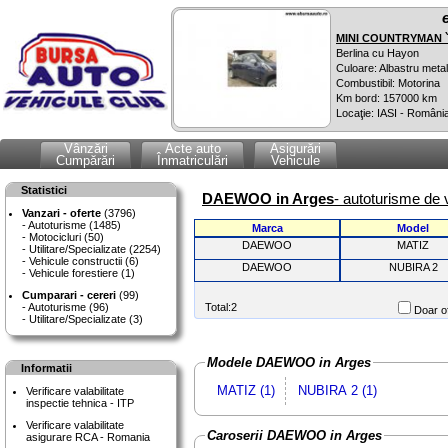
MINI COUNTRYMAN `
Berlina cu Hayon
Culoare: Albastru metal
Combustibil: Motorina
Km bord: 157000 km
Locaţie: IASI - Români
Vânzări
Acte auto
Asigurări
Cumpărări
Înmatriculări
Vehicule
Statistici
DAEWOO in Arges
- autoturisme de 
Vanzari - oferte
(3796)
Autoturisme (1485)
Marca
Model
Motocicluri (50)
DAEWOO
MATIZ
Utilitare/Specializate (2254)
Vehicule constructii (6)
DAEWOO
NUBIRA 2
Vehicule forestiere (1)
Cumparari - cereri
(99)
Autoturisme (96)
Total:2
Doar of
Utilitare/Specializate (3)
Modele DAEWOO in Arges
Informatii
MATIZ (1)
NUBIRA 2 (1)
Verificare valabilitate
inspectie tehnica - ITP
Verificare valabilitate
Caroserii DAEWOO in Arges
asigurare RCA - Romania