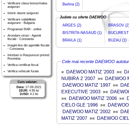
Verificare clasa bonus/malus
Berlina (2)
asigurari
Istoric daune asigurari
Judete cu oferte DAEWOO
Verificare valabilitate
asigurare - Bulgaria
ARGES (2)
BRASOV (2
Programari RAR - online
BISTRITA-NASAUD (1)
BUCURESTI
Arondare strazi - Agentii
fiscale - Constanta
BRAILA (1)
BUZAU (1)
Imagini live din agentiile fiscale
- Constanta
Intrebari si Raspunsuri privind
Rovinieta
Cele mai recente DAEWOO autotur
Verifica certificat fiscal
«
DAEWOO MATIZ '2003
»
«
D
Verifica vehicule furate
NUBIRA 2 '2007
»
«
DAEWOO M
Curs valutar:
DAEWOO MATIZ '1997
»
«
DAE
Data:
17-09-2021
1EUR:
4.95 lei
EXECUTIVE '2003
»
«
DAEWOO
1USD:
4.2 lei
»
«
DAEWOO MATIZ '2006
»
«
CIELO GLE '1996
»
«
DAEWOO 
DAEWOO MATIZ '2002
»
«
DAE
MATIZ '2007
»
«
DAEWOO CIEL