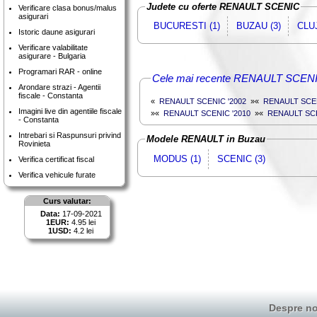
Judete cu oferte RENAULT SCENIC
Verificare clasa bonus/malus
asigurari
BUCURESTI (1)
BUZAU (3)
CLUJ
Istoric daune asigurari
Verificare valabilitate
asigurare - Bulgaria
Programari RAR - online
Cele mai recente RENAULT SCENIC
Arondare strazi - Agentii
fiscale - Constanta
«
RENAULT SCENIC '2002
»
«
RENAULT SCEN
Imagini live din agentiile fiscale
»
«
RENAULT SCENIC '2010
»
«
RENAULT SCE
- Constanta
Intrebari si Raspunsuri privind
Modele RENAULT in Buzau
Rovinieta
MODUS (1)
SCENIC (3)
Verifica certificat fiscal
Verifica vehicule furate
Curs valutar:
Data:
17-09-2021
1EUR:
4.95 lei
1USD:
4.2 lei
Despre no