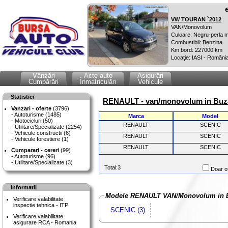
VW TOURAN `2012
VAN/Monovolum
Culoare: Negru-perla m
Combustibil: Benzina
Km bord: 227000 km
Locaţie: IASI - Români
Vânzări
Acte auto
Asigurări
Cumpărări
Înmatriculări
Vehicule
Statistici
RENAULT - van/monovolum in Buz
Vanzari - oferte
(3796)
Autoturisme (1485)
Marca
Model
Motocicluri (50)
RENAULT
SCENIC
Utilitare/Specializate (2254)
Vehicule constructii (6)
RENAULT
SCENIC
Vehicule forestiere (1)
RENAULT
SCENIC
Cumparari - cereri
(99)
Autoturisme (96)
Utilitare/Specializate (3)
Total:3
Doar of
Informatii
Modele RENAULT VAN/Monovolum in 
Verificare valabilitate
inspectie tehnica - ITP
SCENIC (3)
Verificare valabilitate
asigurare RCA - Romania