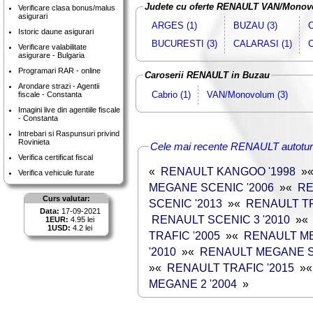
Judete cu oferte RENAULT VAN/Mono
Verificare clasa bonus/malus
asigurari
ARGES (1)
BUZAU (3)
C
Istoric daune asigurari
BUCURESTI (3)
CALARASI (1)
Verificare valabilitate
asigurare - Bulgaria
Programari RAR - online
Caroserii RENAULT in Buzau
Arondare strazi - Agentii
Cabrio (1)
VAN/Monovolum (3)
fiscale - Constanta
Imagini live din agentiile fiscale
- Constanta
Intrebari si Raspunsuri privind
Rovinieta
Cele mai recente RENAULT autotu
Verifica certificat fiscal
«
RENAULT KANGOO '1998
»
Verifica vehicule furate
MEGANE SCENIC '2006
»
«
RE
Curs valutar:
SCENIC '2013
»
«
RENAULT TR
Data:
17-09-2021
RENAULT SCENIC 3 '2010
»
1EUR:
4.95 lei
1USD:
4.2 lei
TRAFIC '2005
»
«
RENAULT ME
'2010
»
«
RENAULT MEGANE SC
»
«
RENAULT TRAFIC '2015
»
MEGANE 2 '2004
»