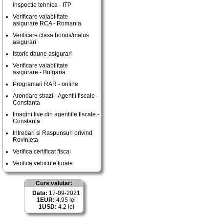
inspectie tehnica - ITP
Verificare valabilitate
asigurare RCA - Romania
Verificare clasa bonus/malus
asigurari
Istoric daune asigurari
Verificare valabilitate
asigurare - Bulgaria
Programari RAR - online
Arondare strazi - Agentii fiscale -
Constanta
Imagini live din agentiile fiscale -
Constanta
Intrebari si Raspunsuri privind
Rovinieta
Verifica certificat fiscal
Verifica vehicule furate
Curs valutar:
Data:
17-09-2021
1EUR:
4.95 lei
1USD:
4.2 lei