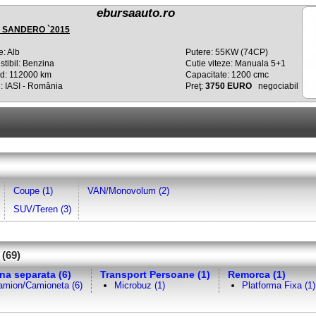
ebursaauto.ro
 SANDERO `2015
e: Alb
Putere: 55KW (74CP)
tibil: Benzina
Cutie viteze: Manuala 5+1
d: 112000 km
Capacitate: 1200 cmc
: IASI - România
Preţ:
3750 EURO
negociabil
Coupe (1)
VAN/Monovolum (2)
SUV/Teren (3)
 (69)
na separata (6)
Transport Persoane (1)
Remorca (1)
amion/Camioneta (6)
Microbuz (1)
Platforma Fixa (1)