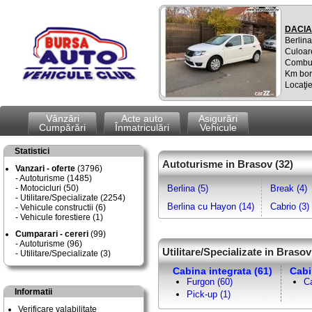
DACIA
Berlina
Culoar
Combus
Km bor
Locaţie
Vânzări
Acte auto
Asigurări
Cumpărări
Înmatriculări
Vehicule
Statistici
Autoturisme in Brasov (32)
Vanzari - oferte
(3796)
Autoturisme (1485)
Motocicluri (50)
Berlina (5)
Break (4)
Utilitare/Specializate (2254)
Berlina cu Hayon (14)
Cabrio (3)
Vehicule constructii (6)
Vehicule forestiere (1)
Cumparari - cereri
(99)
Autoturisme (96)
Utilitare/Specializate in Brasov
Utilitare/Specializate (3)
Cabina integrata (61)
Cabi
Furgon (60)
C
Informatii
Pick-up (1)
Verificare valabilitate