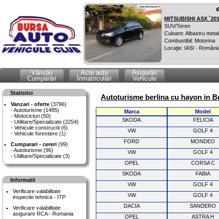
MITSUBISHI ASX `20
SUV/Teren
Culoare: Albastru metal
Combustibil: Motorina
Locaţie: IASI - Români
Vânzări
Acte auto
Asigurări
Cumpărări
Înmatriculări
Vehicule
Statistici
Autoturisme berlina cu hayon in Br
Vanzari - oferte
(3796)
Autoturisme (1485)
Marca
Model
Motocicluri (50)
SKODA
FELICIA
Utilitare/Specializate (2254)
Vehicule constructii (6)
VW
GOLF 4
Vehicule forestiere (1)
FORD
MONDEO
Cumparari - cereri
(99)
Autoturisme (96)
VW
GOLF 4
Utilitare/Specializate (3)
OPEL
CORSA C
SKODA
FABIA
Informatii
VW
GOLF 4
Verificare valabilitate
VW
GOLF 4
inspectie tehnica - ITP
DACIA
SANDERO
Verificare valabilitate
asigurare RCA - Romania
OPEL
ASTRA H