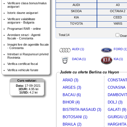
Verificare clasa bonus/malus
AUDI
A3
asigurari
SKODA
OCTAVIA 2
Istoric daune asigurari
KIA
CEED
Verificare valabilitate
asigurare - Bulgaria
TOYOTA
YARIS
Programari RAR - online
Arondare strazi - Agentii
Total:14
Doar 
fiscale - Constanta
Imagini live din agentiile fiscale
- Constanta
AUDI (1)
FORD (1
Intrebari si Raspunsuri privind
Rovinieta
DACIA (1)
KIA (1)
Verifica certificat fiscal
Verifica vehicule furate
Judete cu oferte Berlina cu Hayon
ARAD (3)
CONSTANTA
Curs valutar:
Data:
17-09-2021
ARGES (3)
COVASNA (
1EUR:
4.95 lei
1USD:
4.2 lei
BACAU (6)
DAMBOVITA
BIHOR (4)
DOLJ (3)
BISTRITA-NASAUD (3)
GALATI (9)
BOTOSANI (1)
GIURGIU (1
BRAILA (2)
HARGHITA 