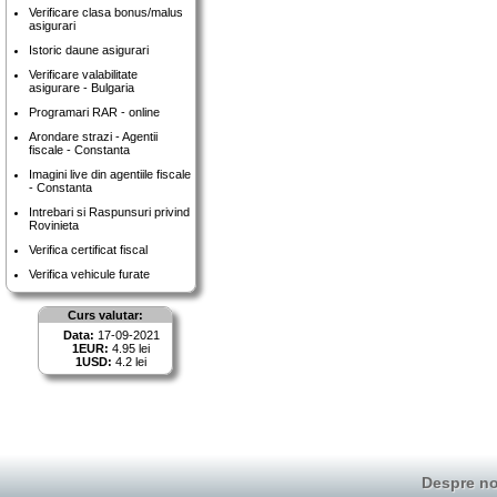
Verificare clasa bonus/malus
asigurari
Istoric daune asigurari
Verificare valabilitate
asigurare - Bulgaria
Programari RAR - online
Arondare strazi - Agentii
fiscale - Constanta
Imagini live din agentiile fiscale
- Constanta
Intrebari si Raspunsuri privind
Rovinieta
Verifica certificat fiscal
Verifica vehicule furate
Curs valutar:
Data:
17-09-2021
1EUR:
4.95 lei
1USD:
4.2 lei
Despre no