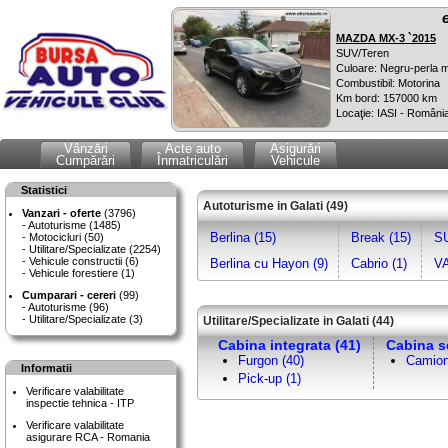
MAZDA MX-3 `2015
SUV/Teren
Culoare: Negru-perla m
Combustibil: Motorina
Km bord: 157000 km
Locaţie: IASI - Români
Vânzări
Acte auto
Asigurări
Cumpărări
Înmatriculări
Vehicule
Statistici
Autoturisme in Galati (49)
Vanzari - oferte
(3796)
Autoturisme (1485)
Berlina (15)
Break (15)
SU
Motocicluri (50)
Utilitare/Specializate (2254)
Vehicule constructii (6)
Berlina cu Hayon (9)
Cabrio (1)
VA
Vehicule forestiere (1)
Cumparari - cereri
(99)
Autoturisme (96)
Utilitare/Specializate (3)
Utilitare/Specializate in Galati (44)
Cabina integrata (41)
Cabina s
Furgon (40)
Camion
Informatii
Pick-up (1)
Verificare valabilitate
inspectie tehnica - ITP
Verificare valabilitate
asigurare RCA - Romania