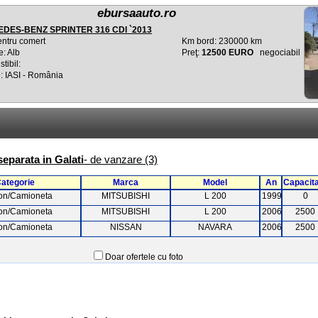
ebursaauto.ro
DES-BENZ SPRINTER 316 CDI `2013
entru comert
Km bord: 230000 km
e: Alb
Preţ:
12500 EURO
negociabil
tibil:
: IASI - România
separata in Galati
- de vanzare (3)
ategorie
Marca
Model
An
Capacit
on/Camioneta
MITSUBISHI
L 200
1999
0
on/Camioneta
MITSUBISHI
L 200
2006
2500
on/Camioneta
NISSAN
NAVARA
2006
2500
Doar ofertele cu foto