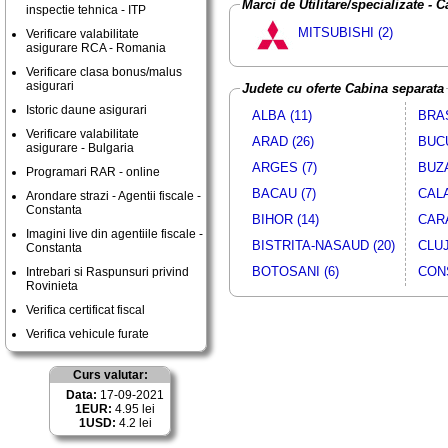
Marci de Utilitare/specializate - C
inspectie tehnica - ITP
MITSUBISHI (2)
Verificare valabilitate
asigurare RCA - Romania
Verificare clasa bonus/malus
asigurari
Judete cu oferte Cabina separata
Istoric daune asigurari
ALBA (11)
BRAS
Verificare valabilitate
ARAD (26)
BUCU
asigurare - Bulgaria
ARGES (7)
BUZA
Programari RAR - online
BACAU (7)
CALA
Arondare strazi - Agentii fiscale -
Constanta
BIHOR (14)
CARA
Imagini live din agentiile fiscale -
BISTRITA-NASAUD (20)
CLUJ
Constanta
BOTOSANI (6)
CONS
Intrebari si Raspunsuri privind
Rovinieta
Verifica certificat fiscal
Verifica vehicule furate
Curs valutar:
Data:
17-09-2021
1EUR:
4.95 lei
1USD:
4.2 lei