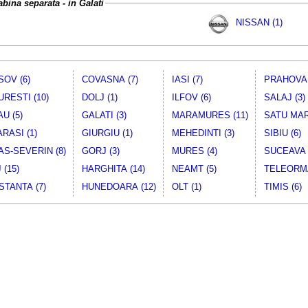
abina separata - in Galati
NISSAN (1)
OV (6)
COVASNA (7)
IASI (7)
PRAHOVA 
RESTI (10)
DOLJ (1)
ILFOV (6)
SALAJ (3)
U (5)
GALATI (3)
MARAMURES (11)
SATU MAR
RASI (1)
GIURGIU (1)
MEHEDINTI (3)
SIBIU (6)
S-SEVERIN (8)
GORJ (3)
MURES (4)
SUCEAVA 
 (15)
HARGHITA (14)
NEAMT (5)
TELEORMA
TANTA (7)
HUNEDOARA (12)
OLT (1)
TIMIS (6)