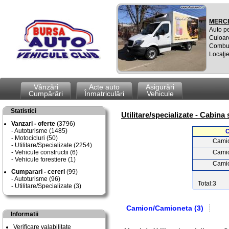
MERCE
Auto p
Culoar
Combus
Locaţie
Vânzări
Acte auto
Asigurări
Cumpărări
Înmatriculări
Vehicule
Statistici
Utilitare/specializate - Cabina 
Vanzari - oferte
(3796)
Autoturisme (1485)
C
Motocicluri (50)
Cami
Utilitare/Specializate (2254)
Vehicule constructii (6)
Cami
Vehicule forestiere (1)
Cami
Cumparari - cereri
(99)
Autoturisme (96)
Total:3
Utilitare/Specializate (3)
Camion/Camioneta (3)
Informatii
Verificare valabilitate