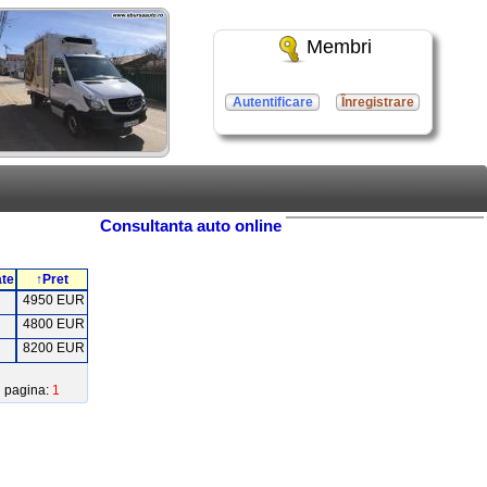
Membri
Autentificare
Înregistrare
Consultanta auto online
ate
↑Pret
4950 EUR
4800 EUR
8200 EUR
pagina:
1