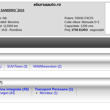
ebursaauto.ro
 SANDERO `2015
e: Alb
Putere: 55KW (74CP)
tibil: Benzina
Cutie viteze: Manuala 5+1
d: 112000 km
Capacitate: 1200 cmc
: IASI - România
Preţ:
3750 EURO
negociabil
)
SUV/Teren (3)
VAN/Monovolum (2)
7)
ina integrata (43)
Transport Persoane (1)
urgon (43)
Microbuz (1)