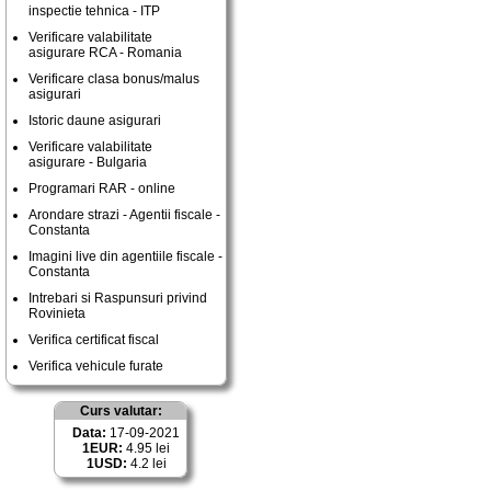
inspectie tehnica - ITP
Verificare valabilitate
asigurare RCA - Romania
Verificare clasa bonus/malus
asigurari
Istoric daune asigurari
Verificare valabilitate
asigurare - Bulgaria
Programari RAR - online
Arondare strazi - Agentii fiscale -
Constanta
Imagini live din agentiile fiscale -
Constanta
Intrebari si Raspunsuri privind
Rovinieta
Verifica certificat fiscal
Verifica vehicule furate
Curs valutar:
Data:
17-09-2021
1EUR:
4.95 lei
1USD:
4.2 lei