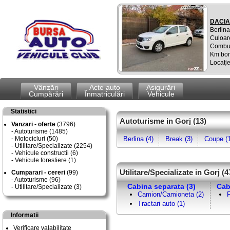
DACIA
Berlina
Culoar
Combus
Km bor
Locaţie
Vânzări
Acte auto
Asigurări
Cumpărări
Înmatriculări
Vehicule
Statistici
Autoturisme in Gorj (13)
Vanzari - oferte
(3796)
Autoturisme (1485)
Motocicluri (50)
Berlina (4)
Break (3)
Coupe (1
Utilitare/Specializate (2254)
Vehicule constructii (6)
Vehicule forestiere (1)
Utilitare/Specializate in Gorj (4
Cumparari - cereri
(99)
Autoturisme (96)
Cabina separata (3)
Cab
Utilitare/Specializate (3)
Camion/Camioneta (2)
F
Tractari auto (1)
Informatii
Verificare valabilitate