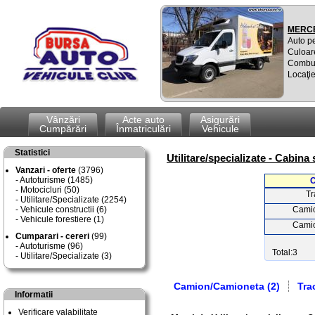
MERCE
Auto p
Culoar
Combus
Locaţie
Vânzări
Acte auto
Asigurări
Cumpărări
Înmatriculări
Vehicule
Statistici
Utilitare/specializate - Cabina
Vanzari - oferte
(3796)
Autoturisme (1485)
C
Motocicluri (50)
Tr
Utilitare/Specializate (2254)
Vehicule constructii (6)
Cami
Vehicule forestiere (1)
Cami
Cumparari - cereri
(99)
Autoturisme (96)
Total:3
Utilitare/Specializate (3)
Camion/Camioneta (2)
Tra
Informatii
Verificare valabilitate