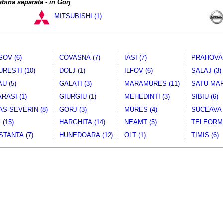
Cabina separata - in Gorj
MITSUBISHI (1)
OV (6)
COVASNA (7)
IASI (7)
PRAHOVA 
RESTI (10)
DOLJ (1)
ILFOV (6)
SALAJ (3)
U (5)
GALATI (3)
MARAMURES (11)
SATU MAR
RASI (1)
GIURGIU (1)
MEHEDINTI (3)
SIBIU (6)
S-SEVERIN (8)
GORJ (3)
MURES (4)
SUCEAVA 
 (15)
HARGHITA (14)
NEAMT (5)
TELEORMA
TANTA (7)
HUNEDOARA (12)
OLT (1)
TIMIS (6)