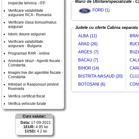
Marci de Utilitare/specializate - 
inspectie tehnica - ITP
FORD (1)
Verificare valabilitate
asigurare RCA - Romania
Verificare clasa bonus/malus
asigurari
Judete cu oferte Cabina separata
Istoric daune asigurari
ALBA (11)
BRAS
Verificare valabilitate
ARAD (26)
BUCU
asigurare - Bulgaria
ARGES (7)
BUZA
Programari RAR - online
BACAU (7)
CALA
Arondare strazi - Agentii fiscale -
Constanta
BIHOR (14)
CARA
Imagini live din agentiile fiscale -
BISTRITA-NASAUD (20)
CLUJ
Constanta
BOTOSANI (6)
CONS
Intrebari si Raspunsuri privind
Rovinieta
Verifica certificat fiscal
Verifica vehicule furate
Curs valutar:
Data:
17-09-2021
1EUR:
4.95 lei
1USD:
4.2 lei