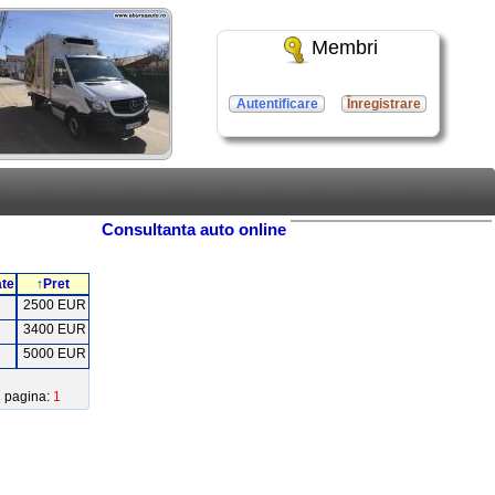
Membri
Autentificare
Înregistrare
Consultanta auto online
ate
↑Pret
2500 EUR
3400 EUR
5000 EUR
pagina:
1