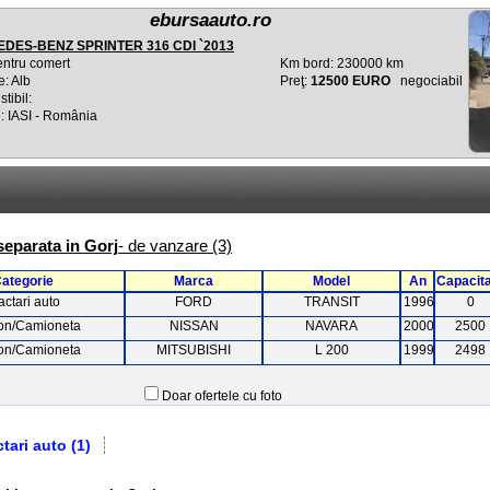
ebursaauto.ro
DES-BENZ SPRINTER 316 CDI `2013
entru comert
Km bord: 230000 km
e: Alb
Preţ:
12500 EURO
negociabil
tibil:
: IASI - România
 separata in Gorj
- de vanzare (3)
ategorie
Marca
Model
An
Capacit
actari auto
FORD
TRANSIT
1996
0
on/Camioneta
NISSAN
NAVARA
2000
2500
on/Camioneta
MITSUBISHI
L 200
1999
2498
Doar ofertele cu foto
ctari auto (1)