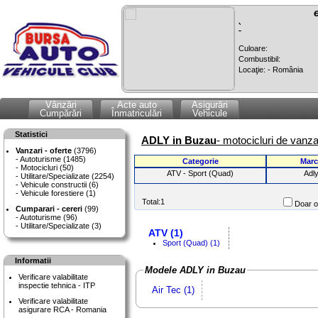
`
Culoare:
Combustibil:
Locaţie: - România
Vânzări
Acte auto
Asigurări
Cumpărări
Înmatriculări
Vehicule
Statistici
ADLY in Buzau
- motocicluri de vanza
Vanzari - oferte
(3796)
Autoturisme (1485)
Categorie
Marc
Motocicluri (50)
ATV - Sport (Quad)
Adl
Utilitare/Specializate (2254)
Vehicule constructii (6)
Vehicule forestiere (1)
Total:1
Doar of
Cumparari - cereri
(99)
Autoturisme (96)
Utilitare/Specializate (3)
ATV (1)
Sport (Quad) (1)
Informatii
Modele ADLY in Buzau
Verificare valabilitate
inspectie tehnica - ITP
Air Tec (1)
Verificare valabilitate
asigurare RCA - Romania