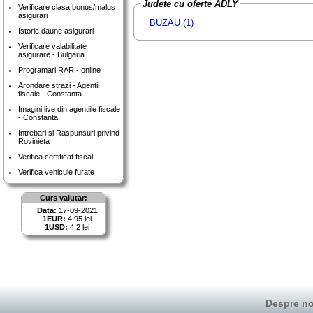
Judete cu oferte ADLY
Verificare clasa bonus/malus
asigurari
BUZAU (1)
Istoric daune asigurari
Verificare valabilitate
asigurare - Bulgaria
Programari RAR - online
Arondare strazi - Agentii
fiscale - Constanta
Imagini live din agentiile fiscale
- Constanta
Intrebari si Raspunsuri privind
Rovinieta
Verifica certificat fiscal
Verifica vehicule furate
Curs valutar:
Data:
17-09-2021
1EUR:
4.95 lei
1USD:
4.2 lei
Despre no