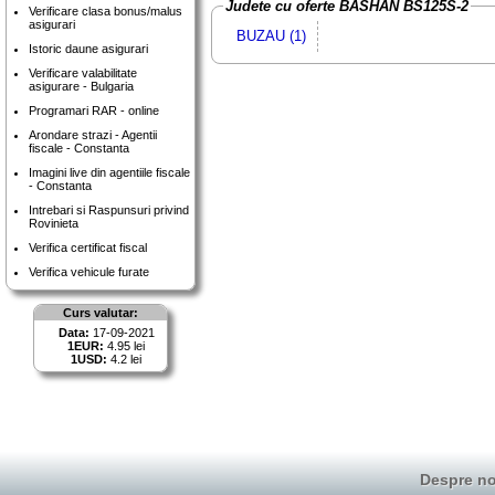
Judete cu oferte BASHAN BS125S-2
Verificare clasa bonus/malus
asigurari
BUZAU (1)
Istoric daune asigurari
Verificare valabilitate
asigurare - Bulgaria
Programari RAR - online
Arondare strazi - Agentii
fiscale - Constanta
Imagini live din agentiile fiscale
- Constanta
Intrebari si Raspunsuri privind
Rovinieta
Verifica certificat fiscal
Verifica vehicule furate
Curs valutar:
Data:
17-09-2021
1EUR:
4.95 lei
1USD:
4.2 lei
Despre no