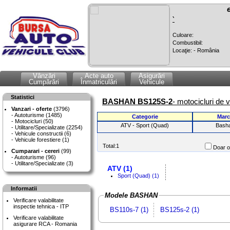
`
Culoare:
Combustibil:
Locaţie: - România
Vânzări
Acte auto
Asigurări
Cumpărări
Înmatriculări
Vehicule
Statistici
BASHAN BS125S-2
- motocicluri de 
Vanzari - oferte
(3796)
Autoturisme (1485)
Categorie
Marc
Motocicluri (50)
ATV - Sport (Quad)
Bash
Utilitare/Specializate (2254)
Vehicule constructii (6)
Vehicule forestiere (1)
Total:1
Doar of
Cumparari - cereri
(99)
Autoturisme (96)
Utilitare/Specializate (3)
ATV (1)
Sport (Quad) (1)
Informatii
Modele BASHAN
Verificare valabilitate
inspectie tehnica - ITP
BS110s-7 (1)
BS125s-2 (1)
Verificare valabilitate
asigurare RCA - Romania