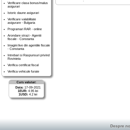
Verificare clasa bonus/malus
asigurari
Istoric daune asigurari
Verificare valabilitate
asigurare - Bulgaria
Programari RAR - online
Arondare strazi - Agentii
fiscale - Constanta
Imagini live din agentiile fiscale
- Constanta
Intrebari si Raspunsuri privind
Rovinieta
Verifica certificat fiscal
Verifica vehicule furate
Curs valutar:
Data:
17-09-2021
1EUR:
4.95 lei
1USD:
4.2 lei
Despre no