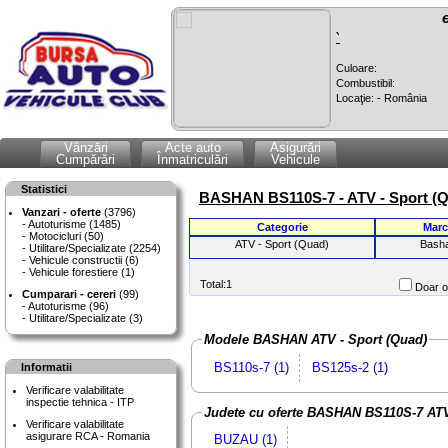
`
Culoare:
Combustibil:
Locaţie: - România
Vânzări
Acte auto
Asigurări
Cumpărări
Înmatriculări
Vehicule
Statistici
BASHAN BS110S-7 - ATV - Sport (
Vanzari - oferte
(3796)
Autoturisme (1485)
Categorie
Marc
Motocicluri (50)
ATV - Sport (Quad)
Bash
Utilitare/Specializate (2254)
Vehicule constructii (6)
Vehicule forestiere (1)
Total:1
Doar of
Cumparari - cereri
(99)
Autoturisme (96)
Utilitare/Specializate (3)
Modele BASHAN ATV - Sport (Quad)
BS110s-7 (1)
BS125s-2 (1)
Informatii
Verificare valabilitate
inspectie tehnica - ITP
Judete cu oferte BASHAN BS110S-7 AT
Verificare valabilitate
asigurare RCA - Romania
BUZAU (1)