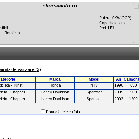
ebursaauto.ro
Putere: 0KW (0CP)
e:
Capacitate: cmc
tibil:
Preţ:
LEI
e: - România
eamt
- de vanzare (3)
ategorie
Marca
Model
An
Capacit
icleta - Turist
Honda
NTV
1996
650
cleta - Chopper
Harley-Davidson
Sportster
2005
900
cleta - Chopper
Harley-Davidson
Sportster
2003
1200
Doar ofertele cu foto