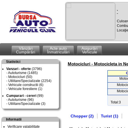
`
Culoar
Combus
Locaţi
Vânzări
Acte auto
Asigurări
Cumpărări
Înmatriculări
Vehicule
Statistici
Motocicluri - Motocicleta in N
Vanzari - oferte
(3796)
Autoturisme (1485)
C
Motocicluri (50)
Motoc
Utilitare/Specializate (2254)
Vehicule constructii (6)
Motoci
Vehicule forestiere (1)
Motoci
Cumparari - cereri
(99)
Autoturisme (96)
Total:3
Utilitare/Specializate (3)
Chopper (2)
Turist (1)
Informatii
Verificare valabilitate