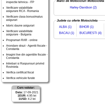
Marci de Motocicluri Motocicleta
inspectie tehnica - ITP
Harley-Davidson (2)
Verificare valabilitate
asigurare RCA - Romania
Verificare clasa bonus/malus
asigurari
Judete cu oferte Motocicleta
Istoric daune asigurari
ALBA (1)
BIHOR (1)
Verificare valabilitate
BACAU (1)
BUCURESTI (4)
asigurare - Bulgaria
Programari RAR - online
Arondare strazi - Agentii fiscale -
Constanta
Imagini live din agentiile fiscale -
Constanta
Intrebari si Raspunsuri privind
Rovinieta
Verifica certificat fiscal
Verifica vehicule furate
Curs valutar:
Data:
17-09-2021
1EUR:
4.95 lei
1USD:
4.2 lei