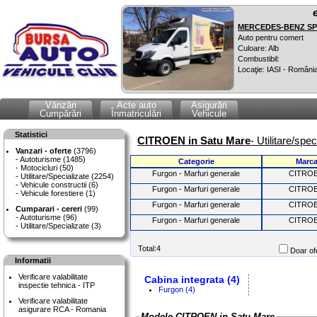
MERCEDES-BENZ SPR
Auto pentru comert
Culoare: Alb
Combustibil:
Locaţie: IASI - Români
Vânzări
Acte auto
Asigurări
Cumpărări
Înmatriculări
Vehicule
Statistici
CITROEN in Satu Mare
- Utilitare/spe
Vanzari - oferte
(3796)
Autoturisme (1485)
Categorie
Marc
Motocicluri (50)
Furgon - Marfuri generale
CITRO
Utilitare/Specializate (2254)
Vehicule constructii (6)
Furgon - Marfuri generale
CITRO
Vehicule forestiere (1)
Furgon - Marfuri generale
CITRO
Cumparari - cereri
(99)
Autoturisme (96)
Furgon - Marfuri generale
CITRO
Utilitare/Specializate (3)
Total:4
Doar ofe
Informatii
Verificare valabilitate
Cabina integrata (4)
inspectie tehnica - ITP
Furgon (4)
Verificare valabilitate
asigurare RCA - Romania
Modele CITROEN in Satu Mare