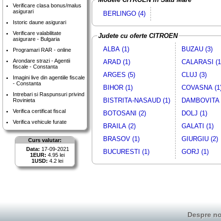
Verificare clasa bonus/malus
asigurari
BERLINGO (4)
Istoric daune asigurari
Verificare valabilitate
Judete cu oferte CITROEN
asigurare - Bulgaria
ALBA (1)
BUZAU (3)
Programari RAR - online
Arondare strazi - Agentii
ARAD (1)
CALARASI (1
fiscale - Constanta
ARGES (5)
CLUJ (3)
Imagini live din agentiile fiscale
- Constanta
BIHOR (1)
COVASNA (1
Intrebari si Raspunsuri privind
BISTRITA-NASAUD (1)
DAMBOVITA 
Rovinieta
Verifica certificat fiscal
BOTOSANI (2)
DOLJ (1)
Verifica vehicule furate
BRAILA (2)
GALATI (1)
BRASOV (1)
GIURGIU (2)
Curs valutar:
Data:
17-09-2021
BUCURESTI (1)
GORJ (1)
1EUR:
4.95 lei
1USD:
4.2 lei
Despre no