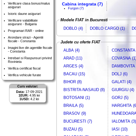
Verificare clasa bonus/malus
Cabina integrata (7)
asigurari
Furgon (7)
Istoric daune asigurari
Modele FIAT in Bucuresti
Verificare valabilitate
asigurare - Bulgaria
DOBLO (4)
DOBLO CARGO (1)
D
Programari RAR - online
Arondare strazi - Agentii
fiscale - Constanta
Judete cu oferte FIAT
Imagini live din agentiile fiscale
ALBA (4)
CONSTANTA 
- Constanta
ARAD (11)
COVASNA (1
Intrebari si Raspunsuri privind
Rovinieta
ARGES (4)
DAMBOVITA 
Verifica certificat fiscal
BACAU (15)
DOLJ (6)
Verifica vehicule furate
BIHOR (8)
GALATI (4)
Curs valutar:
BISTRITA-NASAUD (8)
GIURGIU (4)
Data:
17-09-2021
1EUR:
4.95 lei
BOTOSANI (1)
GORJ (5)
1USD:
4.2 lei
BRAILA (5)
HARGHITA (6
BRASOV (9)
HUNEDOARA 
BUCURESTI (7)
IALOMITA (3)
BUZAU (5)
IASI (10)