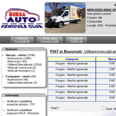
MERCEDES-BENZ SPR
Auto pentru comert
Culoare: Alb
Combustibil:
Locaţie: IASI - Români
Vânzări
Acte auto
Asigurări
Cumpărări
Înmatriculări
Vehicule
Statistici
FIAT in Bucuresti
- Utilitare/specializ
Vanzari - oferte
(3796)
Autoturisme (1485)
Categorie
Marc
Motocicluri (50)
Furgon - Marfuri generale
FIAT
Utilitare/Specializate (2254)
Vehicule constructii (6)
Furgon - Marfuri generale
FIAT
Vehicule forestiere (1)
Furgon - Marfuri generale
FIAT
Cumparari - cereri
(99)
Autoturisme (96)
Furgon - Marfuri generale
FIAT
Utilitare/Specializate (3)
Furgon - Marfuri generale
FIAT
Furgon - Marfuri generale
FIAT
Informatii
Furgon - Marfuri generale
FIAT
Verificare valabilitate
inspectie tehnica - ITP
Total:7
Doar ofe
Verificare valabilitate
asigurare RCA - Romania