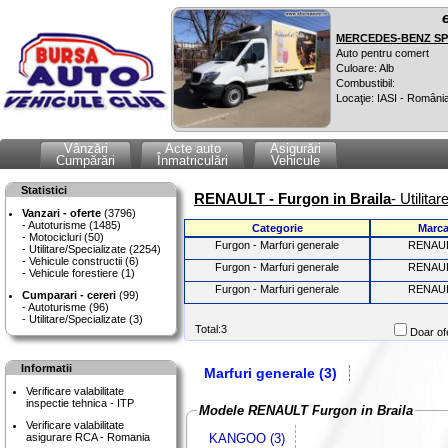
MERCEDES-BENZ SPR
Auto pentru comert
Culoare: Alb
Combustibil:
Locaţie: IASI - Români
Vânzări
Acte auto
Asigurări
Cumpărări
Înmatriculări
Vehicule
Statistici
RENAULT - Furgon in Braila
- Utilita
Vanzari - oferte
(3796)
Autoturisme (1485)
Categorie
Marc
Motocicluri (50)
Furgon - Marfuri generale
RENAU
Utilitare/Specializate (2254)
Vehicule constructii (6)
Furgon - Marfuri generale
RENAU
Vehicule forestiere (1)
Furgon - Marfuri generale
RENAU
Cumparari - cereri
(99)
Autoturisme (96)
Utilitare/Specializate (3)
Total:3
Doar ofe
Informatii
Marfuri generale (3)
Verificare valabilitate
inspectie tehnica - ITP
Modele RENAULT Furgon in Braila
Verificare valabilitate
KANGOO (3)
asigurare RCA - Romania