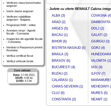
Verificare clasa bonus/malus
asigurari
Judete cu oferte RENAULT Cabina integr
Istoric daune asigurari
ALBA (3)
COVASNA (4
Verificare valabilitate
asigurare - Bulgaria
ARAD (2)
DAMBOVITA 
Programari RAR - online
ARGES (5)
DOLJ (2)
Arondare strazi - Agentii
fiscale - Constanta
BACAU (1)
GALATI (2)
Imagini live din agentiile fiscale
BIHOR (6)
GIURGIU (3)
- Constanta
Intrebari si Raspunsuri privind
BISTRITA-NASAUD (5)
GORJ (4)
Rovinieta
BRAILA (3)
HUNEDOARA 
Verifica certificat fiscal
BRASOV (6)
IALOMITA (1)
Verifica vehicule furate
BUCURESTI (4)
IASI (4)
Curs valutar:
BUZAU (2)
ILFOV (7)
Data:
17-09-2021
1EUR:
4.95 lei
CALARASI (1)
MARAMURES 
1USD:
4.2 lei
CARAS-SEVERIN (1)
MEHEDINTI (
CLUJ (6)
MURES (5)
CONSTANTA (2)
NEAMT (1)