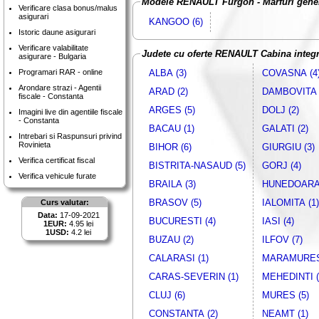
Modele RENAULT Furgon - Marfuri gener
Verificare clasa bonus/malus
asigurari
KANGOO (6)
Istoric daune asigurari
Verificare valabilitate
Judete cu oferte RENAULT Cabina integr
asigurare - Bulgaria
Programari RAR - online
ALBA (3)
COVASNA (4
Arondare strazi - Agentii
ARAD (2)
DAMBOVITA 
fiscale - Constanta
ARGES (5)
DOLJ (2)
Imagini live din agentiile fiscale
- Constanta
BACAU (1)
GALATI (2)
Intrebari si Raspunsuri privind
Rovinieta
BIHOR (6)
GIURGIU (3)
Verifica certificat fiscal
BISTRITA-NASAUD (5)
GORJ (4)
Verifica vehicule furate
BRAILA (3)
HUNEDOARA 
BRASOV (5)
IALOMITA (1)
Curs valutar:
Data:
17-09-2021
BUCURESTI (4)
IASI (4)
1EUR:
4.95 lei
1USD:
4.2 lei
BUZAU (2)
ILFOV (7)
CALARASI (1)
MARAMURES 
CARAS-SEVERIN (1)
MEHEDINTI (
CLUJ (6)
MURES (5)
CONSTANTA (2)
NEAMT (1)