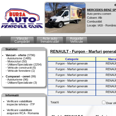
MERCEDES-BENZ SPR
Auto pentru comert
Culoare: Alb
Combustibil:
Locaţie: IASI - Români
Vânzări
Acte auto
Asigurări
Cumpărări
Înmatriculări
Vehicule
Statistici
RENAULT - Furgon - Marfuri general
Vanzari - oferte
(3796)
Autoturisme (1485)
Categorie
Marc
Motocicluri (50)
Furgon - Marfuri generale
RENAU
Utilitare/Specializate (2254)
Vehicule constructii (6)
Furgon - Marfuri generale
RENAU
Vehicule forestiere (1)
Furgon - Marfuri generale
RENAU
Cumparari - cereri
(99)
Autoturisme (96)
Furgon - Marfuri generale
RENAU
Utilitare/Specializate (3)
Furgon - Marfuri generale
RENAU
Furgon - Marfuri generale
RENAU
Informatii
Verificare valabilitate
Total:6
Doar ofe
inspectie tehnica - ITP
Verificare valabilitate
asigurare RCA - Romania