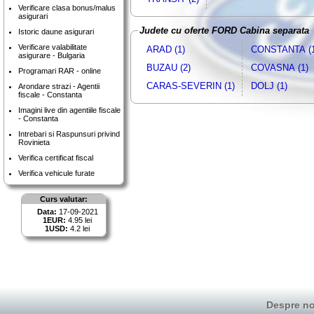
Verificare clasa bonus/malus
asigurari
Judete cu oferte FORD Cabina separata
Istoric daune asigurari
Verificare valabilitate
ARAD (1)
CONSTANTA (1
asigurare - Bulgaria
BUZAU (2)
COVASNA (1)
Programari RAR - online
CARAS-SEVERIN (1)
DOLJ (1)
Arondare strazi - Agentii
fiscale - Constanta
Imagini live din agentiile fiscale
- Constanta
Intrebari si Raspunsuri privind
Rovinieta
Verifica certificat fiscal
Verifica vehicule furate
Curs valutar:
Data:
17-09-2021
1EUR:
4.95 lei
1USD:
4.2 lei
Despre no