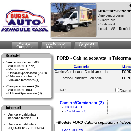
MERCEDES-BENZ SPR
Auto pentru comert
Culoare: Alb
Combustibil:
Locaţie: IASI - Români
Vânzări
Acte auto
Asigurări
Cumpărări
Înmatriculări
Vehicule
Statistici
FORD - Cabina separata in Teleorm
Vanzari - oferte
(3796)
Autoturisme (1485)
Categorie
Marc
Motocicluri (50)
Camion/Camioneta - Cu obloane - platforma basculabi
FOR
Utilitare/Specializate (2254)
Vehicule constructii (6)
Camion/Camioneta - cu bena
FOR
Vehicule forestiere (1)
Cumparari - cereri
(99)
Autoturisme (96)
Total:2
Doar ofe
Utilitare/Specializate (3)
Camion/Camioneta (2)
cu bena (1)
Informatii
Cu obloane (1)
Verificare valabilitate
inspectie tehnica - ITP
Modele FORD Cabina separata in Teleo
Verificare valabilitate
asigurare RCA - Romania
TRANSIT (2)