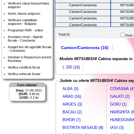
Verificare clasa bonus/malus
Camion/Camioneta
MITSUBI
asigurari
Camion/Camioneta
MITSUBI
Istoric daune asigurari
Camion/Camioneta
MITSUBI
Verificare valabilitate
asigurare - Bulgaria
Camion/Camioneta
MITSUBI
Programari RAR - online
Camion/Camioneta
MITSUBI
Total:16
Doar o
Arondare strazi - Agentii
Camion/Camioneta
MITSUBI
fiscale - Constanta
Imagini live din agentiile fiscale
Camion/Camioneta (16)
- Constanta
Intrebari si Raspunsuri privind
Modele MITSUBISHI Cabina separata in
Rovinieta
L 200 (16)
Verifica certificat fiscal
Verifica vehicule furate
Judete cu oferte MITSUBISHI Cabina sep
Curs valutar:
ALBA (5)
COVASNA (4
Data:
17-09-2021
1EUR:
4.95 lei
ARAD (16)
GALATI (2)
1USD:
4.2 lei
ARGES (3)
GORJ (1)
BACAU (2)
HARGHITA (8
BIHOR (7)
HUNEDOARA 
BISTRITA-NASAUD (8)
IASI (3)