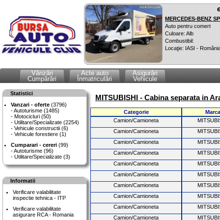
MERCEDES-BENZ SPR
Auto pentru comert
Culoare: Alb
Combustibil:
Locaţie: IASI - Români
Vânzări
Acte auto
Asigurări
Cumpărări
Înmatriculări
Vehicule
Statistici
MITSUBISHI - Cabina separata in Ar
Vanzari - oferte
(3796)
Autoturisme (1485)
Categorie
Marc
Motocicluri (50)
Camion/Camioneta
MITSUBI
Utilitare/Specializate (2254)
Vehicule constructii (6)
Camion/Camioneta
MITSUBI
Vehicule forestiere (1)
Camion/Camioneta
MITSUBI
Cumparari - cereri
(99)
Autoturisme (96)
Camion/Camioneta
MITSUBI
Utilitare/Specializate (3)
Camion/Camioneta
MITSUBI
Camion/Camioneta
MITSUBI
Informatii
Camion/Camioneta
MITSUBI
Verificare valabilitate
Camion/Camioneta
MITSUBI
inspectie tehnica - ITP
Camion/Camioneta
MITSUBI
Verificare valabilitate
asigurare RCA - Romania
Camion/Camioneta
MITSUBI