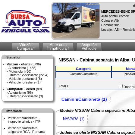
MERCEDES-BENZ SPR
Auto pentru comert
Culoare: Alb
Combustibil:
Locaţie: IASI - Români
Vânzări
Acte auto
Asigurări
Cumpărări
Înmatriculări
Vehicule
Statistici
NISSAN - Cabina separata in Alba
- U
Vanzari - oferte
(3796)
Autoturisme (1485)
Categorie
Marc
Motocicluri (50)
Camion/Camioneta
NISSA
Utilitare/Specializate (2254)
Vehicule constructii (6)
Vehicule forestiere (1)
Total:1
Doar ofe
Cumparari - cereri
(99)
Autoturisme (96)
Utilitare/Specializate (3)
Camion/Camioneta (1)
Modele NISSAN Cabina separata in Alba
Informatii
Verificare valabilitate
NAVARA (1)
inspectie tehnica - ITP
Verificare valabilitate
asigurare RCA - Romania
Judete cu oferte NISSAN Cabina separat