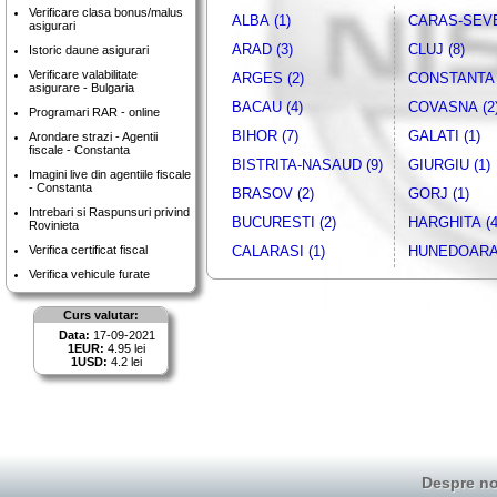
Verificare clasa bonus/malus
ALBA (1)
CARAS-SEVE
asigurari
ARAD (3)
CLUJ (8)
Istoric daune asigurari
Verificare valabilitate
ARGES (2)
CONSTANTA 
asigurare - Bulgaria
BACAU (4)
COVASNA (2
Programari RAR - online
BIHOR (7)
GALATI (1)
Arondare strazi - Agentii
fiscale - Constanta
BISTRITA-NASAUD (9)
GIURGIU (1)
Imagini live din agentiile fiscale
- Constanta
BRASOV (2)
GORJ (1)
Intrebari si Raspunsuri privind
BUCURESTI (2)
HARGHITA (4
Rovinieta
Verifica certificat fiscal
CALARASI (1)
HUNEDOARA 
Verifica vehicule furate
Curs valutar:
Data:
17-09-2021
1EUR:
4.95 lei
1USD:
4.2 lei
Despre no