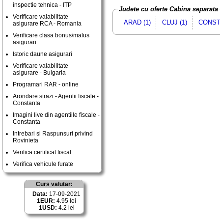
inspectie tehnica - ITP
Judete cu oferte Cabina separata
Verificare valabilitate
ARAD (1)
CLUJ (1)
CONST
asigurare RCA - Romania
Verificare clasa bonus/malus
asigurari
Istoric daune asigurari
Verificare valabilitate
asigurare - Bulgaria
Programari RAR - online
Arondare strazi - Agentii fiscale -
Constanta
Imagini live din agentiile fiscale -
Constanta
Intrebari si Raspunsuri privind
Rovinieta
Verifica certificat fiscal
Verifica vehicule furate
Curs valutar:
Data:
17-09-2021
1EUR:
4.95 lei
1USD:
4.2 lei