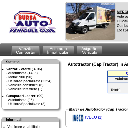
MERCE
Auto p
Culoar
Combus
Locaţie
Vânzări
Acte auto
Asigurări
Cumpărări
Înmatriculări
Vehicule
Statistici
Autotractor (Cap Tractor) in A
Vanzari - oferte
(3796)
Autoturisme (1485)
C
Motocicluri (50)
Autotrac
Utilitare/Specializate (2254)
Vehicule constructii (6)
Vehicule forestiere (1)
Total:1
Cumparari - cereri
(99)
Autoturisme (96)
Utilitare/Specializate (3)
Marci de Autotractor (Cap Tract
IVECO (1)
Informatii
Verificare valabilitate