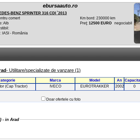
ebursaauto.ro
DES-BENZ SPRINTER 316 CDI `2013
entru comert
Km bord: 230000 km
e: Alb
Preţ:
12500 EURO
negociabil
tibil:
: IASI - România
rad
- Utilitare/specializate de vanzare (1)
ategorie
Marca
Model
An
Capacit
tor (Cap Tractor)
IVECO
EUROTRAKKER
2002
0
Doar ofertele cu foto
or) - in Arad