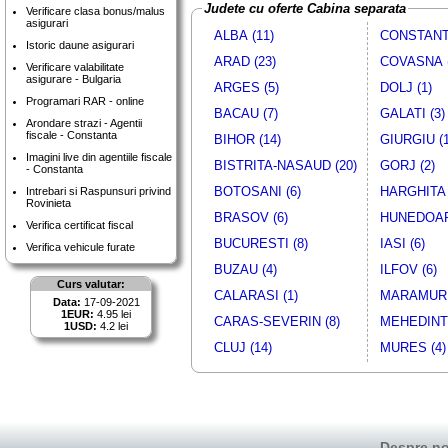
Judete cu oferte Cabina separata
Verificare clasa bonus/malus
asigurari
ALBA (11)
CONSTANTA
Istoric daune asigurari
ARAD (23)
COVASNA (
Verificare valabilitate
asigurare - Bulgaria
ARGES (5)
DOLJ (1)
Programari RAR - online
BACAU (7)
GALATI (3)
Arondare strazi - Agentii
fiscale - Constanta
BIHOR (14)
GIURGIU (1
Imagini live din agentiile fiscale
BISTRITA-NASAUD (20)
GORJ (2)
- Constanta
BOTOSANI (6)
HARGHITA 
Intrebari si Raspunsuri privind
Rovinieta
BRASOV (6)
HUNEDOAR
Verifica certificat fiscal
BUCURESTI (8)
IASI (6)
Verifica vehicule furate
BUZAU (4)
ILFOV (6)
Curs valutar:
CALARASI (1)
MARAMURE
Data:
17-09-2021
1EUR:
4.95 lei
CARAS-SEVERIN (8)
MEHEDINTI
1USD:
4.2 lei
CLUJ (14)
MURES (4)
Despre no