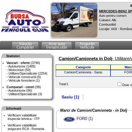
MERCEDES-BENZ SPR
Auto pentru comert
Culoare: Alb
Combustibil:
Locaţie: IASI - Români
Vânzări
Acte auto
Asigurări
Cumpărări
Înmatriculări
Vehicule
Statistici
Camion/Camioneta in Dolj
- Utilitar
Vanzari - oferte
(3796)
Autoturisme (1485)
Categorie
Marc
Motocicluri (50)
Camion/Camioneta - Sasiu
FOR
Utilitare/Specializate (2254)
Vehicule constructii (6)
Vehicule forestiere (1)
Total:1
Doar of
Cumparari - cereri
(99)
Autoturisme (96)
Utilitare/Specializate (3)
Sasiu (1)
Informatii
Marci de Camion/Camioneta - in Dolj
Verificare valabilitate
FORD (1)
inspectie tehnica - ITP
Verificare valabilitate
asigurare RCA - Romania