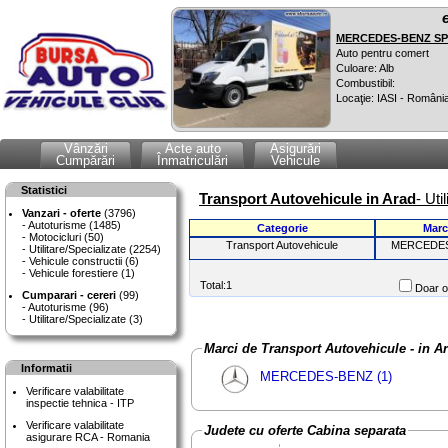
MERCEDES-BENZ SPR
Auto pentru comert
Culoare: Alb
Combustibil:
Locaţie: IASI - Români
Vânzări
Acte auto
Asigurări
Cumpărări
Înmatriculări
Vehicule
Statistici
Transport Autovehicule in Arad
- Uti
Vanzari - oferte
(3796)
Autoturisme (1485)
Categorie
Marc
Motocicluri (50)
Transport Autovehicule
MERCEDE
Utilitare/Specializate (2254)
Vehicule constructii (6)
Vehicule forestiere (1)
Total:1
Doar of
Cumparari - cereri
(99)
Autoturisme (96)
Utilitare/Specializate (3)
Marci de Transport Autovehicule - in A
Informatii
MERCEDES-BENZ (1)
Verificare valabilitate
inspectie tehnica - ITP
Verificare valabilitate
Judete cu oferte Cabina separata
asigurare RCA - Romania