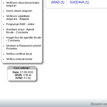
ARAD (1)
SUCEAVA (1)
Verificare clasa bonus/malus
asigurari
Istoric daune asigurari
Verificare valabilitate
asigurare - Bulgaria
Programari RAR - online
Arondare strazi - Agentii
fiscale - Constanta
Imagini live din agentiile fiscale
- Constanta
Intrebari si Raspunsuri privind
Rovinieta
Verifica certificat fiscal
Verifica vehicule furate
Curs valutar:
Data:
17-09-2021
1EUR:
4.95 lei
1USD:
4.2 lei
Despre no