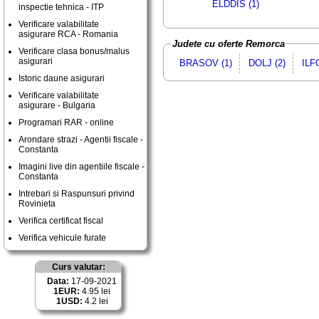
ELDDIS (1)
inspectie tehnica - ITP
Verificare valabilitate
asigurare RCA - Romania
Judete cu oferte Remorca
Verificare clasa bonus/malus
asigurari
BRASOV (1)
DOLJ (2)
ILF
Istoric daune asigurari
Verificare valabilitate
asigurare - Bulgaria
Programari RAR - online
Arondare strazi - Agentii fiscale -
Constanta
Imagini live din agentiile fiscale -
Constanta
Intrebari si Raspunsuri privind
Rovinieta
Verifica certificat fiscal
Verifica vehicule furate
Curs valutar:
Data:
17-09-2021
1EUR:
4.95 lei
1USD:
4.2 lei