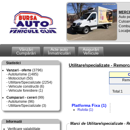
MERCE
Auto p
Culoar
Combus
Locaţie
Vânzări
Acte auto
Asigurări
Cumpărări
Înmatriculări
Vehicule
Statistici
Utilitare/specializate - Remorca
Vanzari - oferte
(3796)
Autoturisme (1485)
C
Motocicluri (50)
Remo
Utilitare/Specializate (2254)
Vehicule constructii (6)
Vehicule forestiere (1)
Total:1
Cumparari - cereri
(99)
Autoturisme (96)
Platforma Fixa (1)
Utilitare/Specializate (3)
Rulota (1)
Informatii
Marci de Utilitare/specializate - R
Verificare valabilitate