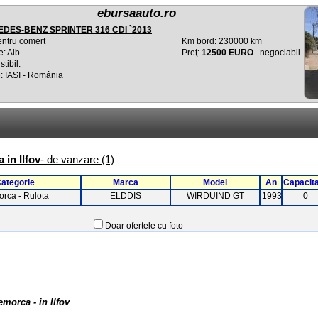
ebursaauto.ro
DES-BENZ SPRINTER 316 CDI `2013
entru comert
Km bord: 230000 km
e: Alb
Preţ:
12500 EURO
negociabil
tibil:
: IASI - România
 in Ilfov
- de vanzare (1)
ategorie
Marca
Model
An
Capacit
rca - Rulota
ELDDIS
WIRDUIND GT
1993
0
Doar ofertele cu foto
emorca - in Ilfov