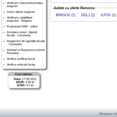
Verificare clasa bonus/malus
asigurari
Judete cu oferte Remorca
Istoric daune asigurari
BRASOV (1)
DOLJ (2)
ILFOV (1)
Verificare valabilitate
asigurare - Bulgaria
Programari RAR - online
Arondare strazi - Agentii
fiscale - Constanta
Imagini live din agentiile fiscale
- Constanta
Intrebari si Raspunsuri privind
Rovinieta
Verifica certificat fiscal
Verifica vehicule furate
Curs valutar:
Data:
17-09-2021
1EUR:
4.95 lei
1USD:
4.2 lei
Despre no