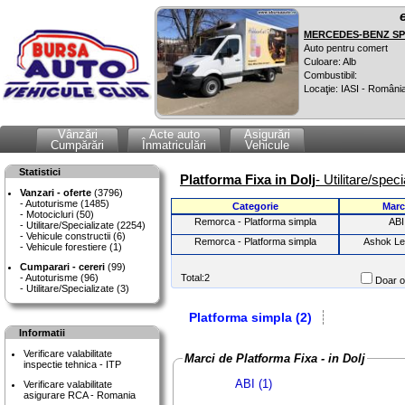
MERCEDES-BENZ SPR
Auto pentru comert
Culoare: Alb
Combustibil:
Locaţie: IASI - Români
Vânzări
Acte auto
Asigurări
Cumpărări
Înmatriculări
Vehicule
Statistici
Platforma Fixa in Dolj
- Utilitare/spec
Vanzari - oferte
(3796)
Autoturisme (1485)
Categorie
Marc
Motocicluri (50)
Remorca - Platforma simpla
ABI
Utilitare/Specializate (2254)
Vehicule constructii (6)
Remorca - Platforma simpla
Ashok Le
Vehicule forestiere (1)
Cumparari - cereri
(99)
Autoturisme (96)
Total:2
Doar of
Utilitare/Specializate (3)
Platforma simpla (2)
Informatii
Verificare valabilitate
Marci de Platforma Fixa - in Dolj
inspectie tehnica - ITP
ABI (1)
Verificare valabilitate
asigurare RCA - Romania