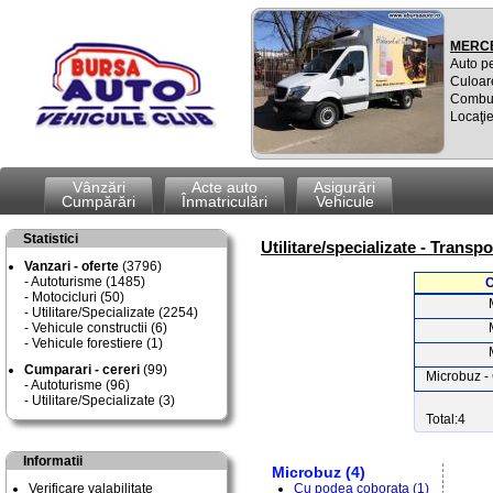
MERCE
Auto p
Culoar
Combus
Locaţie
Vânzări
Acte auto
Asigurări
Cumpărări
Înmatriculări
Vehicule
Statistici
Utilitare/specializate - Trans
Vanzari - oferte
(3796)
Autoturisme (1485)
C
Motocicluri (50)
Utilitare/Specializate (2254)
Vehicule constructii (6)
Vehicule forestiere (1)
Cumparari - cereri
(99)
Microbuz -
Autoturisme (96)
Utilitare/Specializate (3)
Total:4
Informatii
Microbuz (4)
Verificare valabilitate
Cu podea coborata (1)