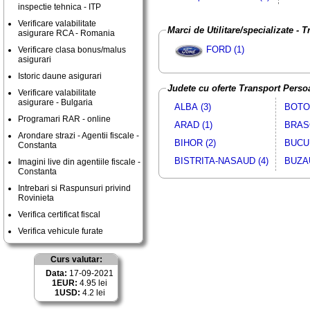
inspectie tehnica - ITP
Verificare valabilitate
Marci de Utilitare/specializate -
asigurare RCA - Romania
FORD (1)
Verificare clasa bonus/malus
asigurari
Istoric daune asigurari
Judete cu oferte Transport Perso
Verificare valabilitate
asigurare - Bulgaria
ALBA (3)
BOTOS
Programari RAR - online
ARAD (1)
BRASO
Arondare strazi - Agentii fiscale -
BIHOR (2)
BUCUR
Constanta
BISTRITA-NASAUD (4)
BUZAU
Imagini live din agentiile fiscale -
Constanta
Intrebari si Raspunsuri privind
Rovinieta
Verifica certificat fiscal
Verifica vehicule furate
Curs valutar:
Data:
17-09-2021
1EUR:
4.95 lei
1USD:
4.2 lei