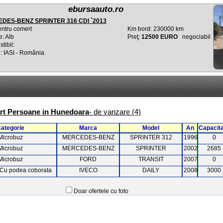
ebursaauto.ro
DES-BENZ SPRINTER 316 CDI `2013
entru comert
Km bord: 230000 km
e: Alb
Preţ:
12500 EURO
negociabil
tibil:
: IASI - România
port Persoane in Hunedoara
- de vanzare (4)
ategorie
Marca
Model
An
Capacit
Microbuz
MERCEDES-BENZ
SPRINTER 312
1996
0
Microbuz
MERCEDES-BENZ
SPRINTER
2002
2685
Microbuz
FORD
TRANSIT
2007
0
 Cu podea coborata
IVECO
DAILY
2008
3000
Doar ofertele cu foto