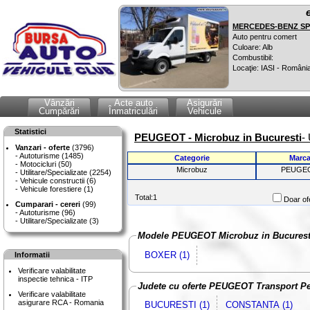
MERCEDES-BENZ SPR
Auto pentru comert
Culoare: Alb
Combustibil:
Locaţie: IASI - Români
Vânzări
Acte auto
Asigurări
Cumpărări
Înmatriculări
Vehicule
Statistici
PEUGEOT - Microbuz in Bucuresti
-
Vanzari - oferte
(3796)
Autoturisme (1485)
Categorie
Marc
Motocicluri (50)
Microbuz
PEUGE
Utilitare/Specializate (2254)
Vehicule constructii (6)
Vehicule forestiere (1)
Total:1
Doar ofe
Cumparari - cereri
(99)
Autoturisme (96)
Utilitare/Specializate (3)
Modele PEUGEOT Microbuz in Bucurest
BOXER (1)
Informatii
Verificare valabilitate
inspectie tehnica - ITP
Judete cu oferte PEUGEOT Transport P
Verificare valabilitate
asigurare RCA - Romania
BUCURESTI (1)
CONSTANTA (1)