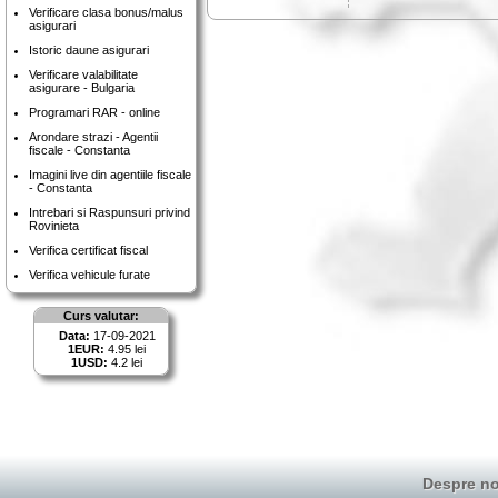
Verificare clasa bonus/malus
asigurari
Istoric daune asigurari
Verificare valabilitate
asigurare - Bulgaria
Programari RAR - online
Arondare strazi - Agentii
fiscale - Constanta
Imagini live din agentiile fiscale
- Constanta
Intrebari si Raspunsuri privind
Rovinieta
Verifica certificat fiscal
Verifica vehicule furate
Curs valutar:
Data:
17-09-2021
1EUR:
4.95 lei
1USD:
4.2 lei
Despre no