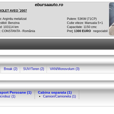
ebursaauto.ro
OLET AVEO `2007
: Argintiu metalizat
Putere: 53KW (71CP)
tibil: Benzina
Cutie viteze: Manuala 5+1
d: 103114 km
Capacitate: 1150 cmc
e: CONSTANTA - România
Preţ:
1300 EURO
negociabil
Break (2)
SUV/Teren (2)
VAN/Monovolum (3)
sport Persoane (1)
Cabina separata (1)
crobuz (1)
Camion/Camioneta (1)