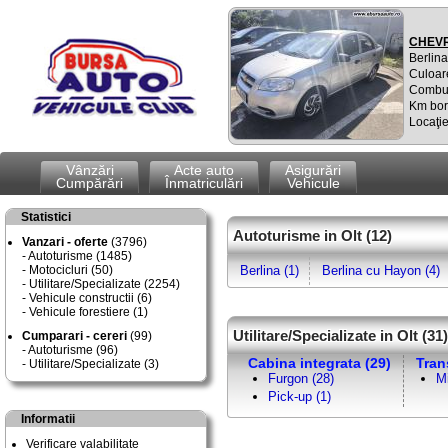
CHEVR
Berlina
Culoare
Combus
Km bor
Locaţi
Vânzări
Acte auto
Asigurări
Cumpărări
Înmatriculări
Vehicule
Statistici
Autoturisme in Olt (12)
Vanzari - oferte
(3796)
Autoturisme (1485)
Motocicluri (50)
Berlina (1)
Berlina cu Hayon (4)
Utilitare/Specializate (2254)
Vehicule constructii (6)
Vehicule forestiere (1)
Utilitare/Specializate in Olt (31)
Cumparari - cereri
(99)
Autoturisme (96)
Cabina integrata (29)
Tran
Utilitare/Specializate (3)
Furgon (28)
Mi
Pick-up (1)
Informatii
Verificare valabilitate