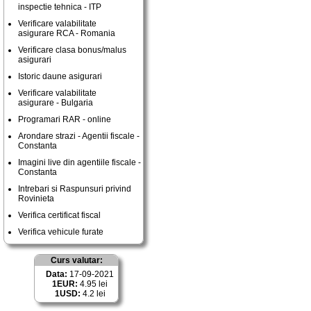
inspectie tehnica - ITP
Verificare valabilitate
asigurare RCA - Romania
Verificare clasa bonus/malus
asigurari
Istoric daune asigurari
Verificare valabilitate
asigurare - Bulgaria
Programari RAR - online
Arondare strazi - Agentii fiscale -
Constanta
Imagini live din agentiile fiscale -
Constanta
Intrebari si Raspunsuri privind
Rovinieta
Verifica certificat fiscal
Verifica vehicule furate
Curs valutar:
Data:
17-09-2021
1EUR:
4.95 lei
1USD:
4.2 lei