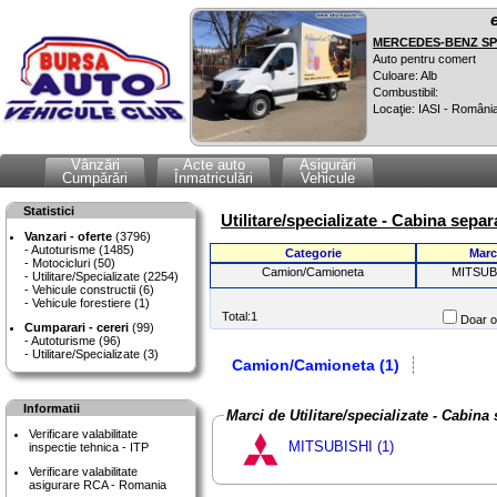
MERCEDES-BENZ SPR
Auto pentru comert
Culoare: Alb
Combustibil:
Locaţie: IASI - Români
Vânzări
Acte auto
Asigurări
Cumpărări
Înmatriculări
Vehicule
Statistici
Utilitare/specializate - Cabina separ
Vanzari - oferte
(3796)
Autoturisme (1485)
Categorie
Marc
Motocicluri (50)
Camion/Camioneta
MITSUB
Utilitare/Specializate (2254)
Vehicule constructii (6)
Vehicule forestiere (1)
Total:1
Doar of
Cumparari - cereri
(99)
Autoturisme (96)
Utilitare/Specializate (3)
Camion/Camioneta (1)
Informatii
Marci de Utilitare/specializate - Cabina 
Verificare valabilitate
MITSUBISHI (1)
inspectie tehnica - ITP
Verificare valabilitate
asigurare RCA - Romania