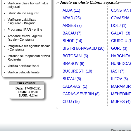
Judete cu oferte Cabina separata
Verificare clasa bonus/malus
asigurari
ALBA (11)
CONSTANTA
Istoric daune asigurari
ARAD (26)
COVASNA (
Verificare valabilitate
asigurare - Bulgaria
ARGES (7)
DOLJ (1)
Programari RAR - online
BACAU (7)
GALATI (3)
Arondare strazi - Agentii
fiscale - Constanta
BIHOR (14)
GIURGIU (1
Imagini live din agentiile fiscale
BISTRITA-NASAUD (20)
GORJ (3)
- Constanta
BOTOSANI (6)
HARGHITA 
Intrebari si Raspunsuri privind
Rovinieta
BRASOV (6)
HUNEDOAR
Verifica certificat fiscal
BUCURESTI (10)
IASI (7)
Verifica vehicule furate
BUZAU (5)
ILFOV (6)
Curs valutar:
CALARASI (1)
MARAMURE
Data:
17-09-2021
1EUR:
4.95 lei
CARAS-SEVERIN (8)
MEHEDINTI
1USD:
4.2 lei
CLUJ (15)
MURES (4)
Despre no