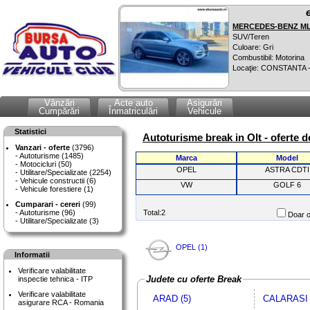
MERCEDES-BENZ ML 
SUV/Teren
Culoare: Gri
Combustibil: Motorina
Locaţie: CONSTANTA 
Vânzări
Acte auto
Asigurări
Cumpărări
Înmatriculări
Vehicule
Statistici
Autoturisme break in Olt - oferte 
Vanzari - oferte
(3796)
Autoturisme (1485)
Marca
Model
Motocicluri (50)
OPEL
ASTRA CDTI
Utilitare/Specializate (2254)
Vehicule constructii (6)
VW
GOLF 6
Vehicule forestiere (1)
Cumparari - cereri
(99)
Autoturisme (96)
Total:2
Doar o
Utilitare/Specializate (3)
OPEL (1)
Informatii
Verificare valabilitate
Judete cu oferte Break
inspectie tehnica - ITP
Verificare valabilitate
ARAD (5)
CALARASI 
asigurare RCA - Romania