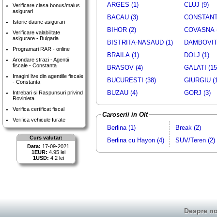
ARGES (1)
CLUJ (9)
Verificare clasa bonus/malus
asigurari
BACAU (3)
CONSTANTA
Istoric daune asigurari
BIHOR (2)
COVASNA (
Verificare valabilitate
asigurare - Bulgaria
BISTRITA-NASAUD (1)
DAMBOVITA
Programari RAR - online
BRAILA (1)
DOLJ (1)
Arondare strazi - Agentii
fiscale - Constanta
BRASOV (4)
GALATI (15
Imagini live din agentiile fiscale
BUCURESTI (38)
GIURGIU (1
- Constanta
BUZAU (4)
GORJ (3)
Intrebari si Raspunsuri privind
Rovinieta
Verifica certificat fiscal
Caroserii in Olt
Verifica vehicule furate
Berlina (1)
Break (2)
Curs valutar:
Berlina cu Hayon (4)
SUV/Teren (2)
Data:
17-09-2021
1EUR:
4.95 lei
1USD:
4.2 lei
Despre no