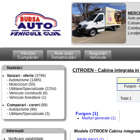
MERCE
Auto p
Culoar
Combus
Locaţie
Vânzări
Acte auto
Asigurări
Cumpărări
Înmatriculări
Vehicule
Statistici
CITROEN - Cabina integrata in
Vanzari - oferte
(3796)
Autoturisme (1485)
C
Motocicluri (50)
Furgon - 
Utilitare/Specializate (2254)
Vehicule constructii (6)
Vehicule forestiere (1)
Total:1
Cumparari - cereri
(99)
Autoturisme (96)
Furgon (1)
Utilitare/Specializate (3)
Marfuri generale (1)
Informatii
Modele CITROEN Cabina integrata
Verificare valabilitate
BERLINGO (1)