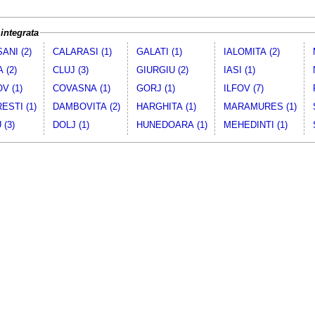
integrata
ANI (2)
CALARASI (1)
GALATI (1)
IALOMITA (2)
 (2)
CLUJ (3)
GIURGIU (2)
IASI (1)
V (1)
COVASNA (1)
GORJ (1)
ILFOV (7)
ESTI (1)
DAMBOVITA (2)
HARGHITA (1)
MARAMURES (1)
(3)
DOLJ (1)
HUNEDOARA (1)
MEHEDINTI (1)