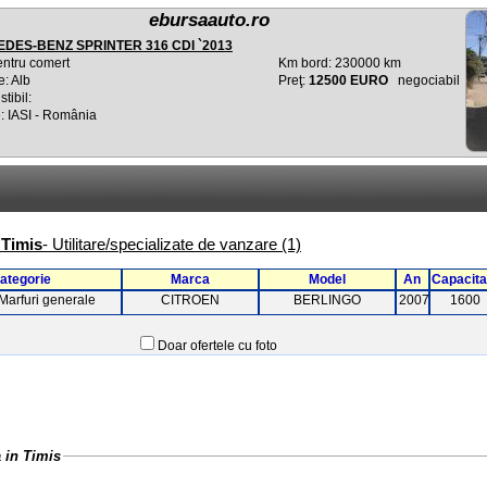
ebursaauto.ro
DES-BENZ SPRINTER 316 CDI `2013
entru comert
Km bord: 230000 km
e: Alb
Preţ:
12500 EURO
negociabil
tibil:
: IASI - România
 Timis
- Utilitare/specializate de vanzare (1)
ategorie
Marca
Model
An
Capacita
Marfuri generale
CITROEN
BERLINGO
2007
1600
Doar ofertele cu foto
 in Timis