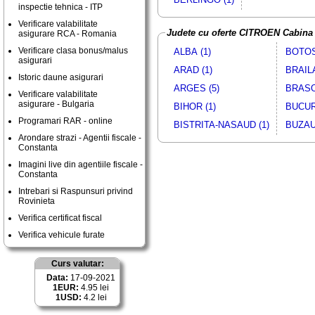
inspectie tehnica - ITP
Verificare valabilitate
Judete cu oferte CITROEN Cabina 
asigurare RCA - Romania
Verificare clasa bonus/malus
ALBA (1)
BOTOS
asigurari
ARAD (1)
BRAILA
Istoric daune asigurari
ARGES (5)
BRASO
Verificare valabilitate
asigurare - Bulgaria
BIHOR (1)
BUCUR
Programari RAR - online
BISTRITA-NASAUD (1)
BUZAU 
Arondare strazi - Agentii fiscale -
Constanta
Imagini live din agentiile fiscale -
Constanta
Intrebari si Raspunsuri privind
Rovinieta
Verifica certificat fiscal
Verifica vehicule furate
Curs valutar:
Data:
17-09-2021
1EUR:
4.95 lei
1USD:
4.2 lei