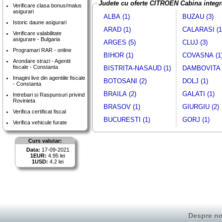
Judete cu oferte CITROEN Cabina integr
Verificare clasa bonus/malus
asigurari
ALBA (1)
BUZAU (3)
Istoric daune asigurari
ARAD (1)
CALARASI (1
Verificare valabilitate
asigurare - Bulgaria
ARGES (5)
CLUJ (3)
Programari RAR - online
BIHOR (1)
COVASNA (1
Arondare strazi - Agentii
fiscale - Constanta
BISTRITA-NASAUD (1)
DAMBOVITA 
Imagini live din agentiile fiscale
BOTOSANI (2)
DOLJ (1)
- Constanta
BRAILA (2)
GALATI (1)
Intrebari si Raspunsuri privind
Rovinieta
BRASOV (1)
GIURGIU (2)
Verifica certificat fiscal
BUCURESTI (1)
GORJ (1)
Verifica vehicule furate
Curs valutar:
Data:
17-09-2021
1EUR:
4.95 lei
1USD:
4.2 lei
Despre no