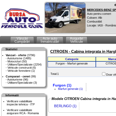
MERCEDES-BENZ SPR
Auto pentru comert
Culoare: Alb
Combustibil:
Locaţie: IASI - Români
Vânzări
Acte auto
Asigurări
Cumpărări
Înmatriculări
Vehicule
Statistici
CITROEN - Cabina integrata in Harg
Vanzari - oferte
(3796)
Autoturisme (1485)
Categorie
Marc
Motocicluri (50)
Furgon - Marfuri generale
CITRO
Utilitare/Specializate (2254)
Vehicule constructii (6)
Vehicule forestiere (1)
Total:1
Doar ofe
Cumparari - cereri
(99)
Autoturisme (96)
Utilitare/Specializate (3)
Furgon (1)
Marfuri generale (1)
Informatii
Modele CITROEN Cabina integrata in Ha
Verificare valabilitate
inspectie tehnica - ITP
BERLINGO (1)
Verificare valabilitate
asigurare RCA - Romania