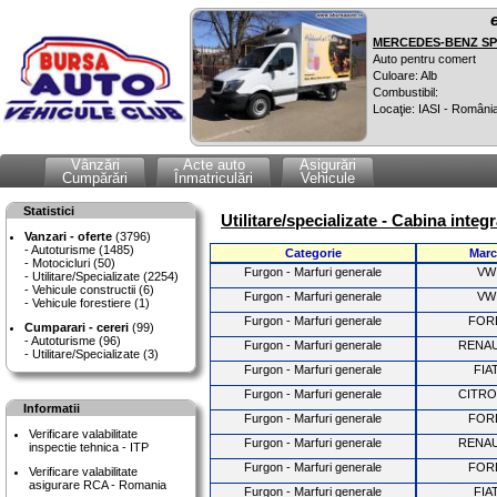
MERCEDES-BENZ SPR
Auto pentru comert
Culoare: Alb
Combustibil:
Locaţie: IASI - Români
Vânzări
Acte auto
Asigurări
Cumpărări
Înmatriculări
Vehicule
Statistici
Utilitare/specializate - Cabina integr
Vanzari - oferte
(3796)
Autoturisme (1485)
Categorie
Marc
Motocicluri (50)
Furgon - Marfuri generale
VW
Utilitare/Specializate (2254)
Vehicule constructii (6)
Furgon - Marfuri generale
VW
Vehicule forestiere (1)
Furgon - Marfuri generale
FOR
Cumparari - cereri
(99)
Autoturisme (96)
Furgon - Marfuri generale
RENA
Utilitare/Specializate (3)
Furgon - Marfuri generale
FIA
Furgon - Marfuri generale
CITR
Informatii
Furgon - Marfuri generale
FOR
Verificare valabilitate
Furgon - Marfuri generale
RENA
inspectie tehnica - ITP
Furgon - Marfuri generale
FOR
Verificare valabilitate
asigurare RCA - Romania
Furgon - Marfuri generale
FIA