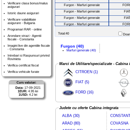
Verificare clasa bonus/malus
Furgon - Marfuri generale
FOR
asigurari
Furgon - Marfuri generale
FIA
Istoric daune asigurari
Furgon - Marfuri generale
FIA
Verificare valabilitate
asigurare - Bulgaria
Furgon - Marfuri generale
FOR
Programari RAR - online
Furgon - Marfuri generale
FOR
Total:40
Doar 
Arondare strazi - Agentii
Furgon - Marfuri generale
VW
fiscale - Constanta
Furgon - Marfuri generale
FOR
Imagini live din agentiile fiscale
Furgon (40)
- Constanta
Furgon - Marfuri generale
FOR
Marfuri generale (40)
Intrebari si Raspunsuri privind
Furgon - Marfuri generale
FIA
Rovinieta
Furgon - Marfuri generale
FOR
Marci de Utilitare/specializate - Cabina i
Verifica certificat fiscal
Furgon - Marfuri generale
MERCEDE
CITROEN (1)
Verifica vehicule furate
Furgon - Marfuri generale
MERCEDE
FIAT (5)
Furgon - Marfuri generale
FOR
Curs valutar:
Data:
17-09-2021
Furgon - Marfuri generale
MERCEDE
1EUR:
4.95 lei
FORD (16)
Furgon - Marfuri generale
VW
1USD:
4.2 lei
Furgon - Marfuri generale
MERCEDE
Furgon - Marfuri generale
FOR
Judete cu oferte Cabina integrata
Furgon - Marfuri generale
FOR
ALBA (30)
CONSTANTA
Furgon - Marfuri generale
FOR
ARAD (80)
COVASNA (
Furgon - Marfuri generale
FOR