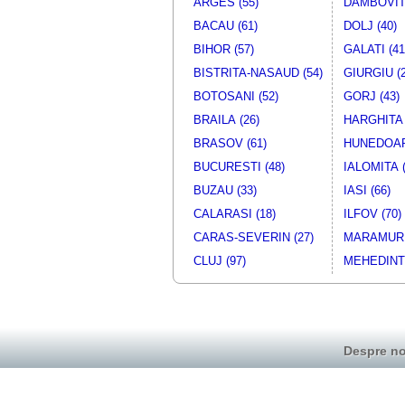
ARGES (55)
DAMBOVITA
Furgon - Marfuri generale
FOR
BACAU (61)
DOLJ (40)
Furgon - Marfuri generale
OPE
Furgon - Marfuri generale
MERCEDE
BIHOR (57)
GALATI (41
Furgon - Marfuri generale
OPE
BISTRITA-NASAUD (54)
GIURGIU (2
Furgon - Marfuri generale
MERCEDE
BOTOSANI (52)
GORJ (43)
Furgon - Marfuri generale
VW
BRAILA (26)
HARGHITA 
Furgon - Marfuri generale
MERCEDE
BRASOV (61)
HUNEDOAR
Furgon - Marfuri generale
MERCEDE
BUCURESTI (48)
IALOMITA (
Furgon - Marfuri generale
VW
Furgon - Marfuri generale
FOR
BUZAU (33)
IASI (66)
CALARASI (18)
ILFOV (70)
CARAS-SEVERIN (27)
MARAMURE
CLUJ (97)
MEHEDINTI
Despre no