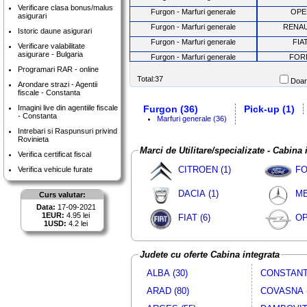
Verificare clasa bonus/malus
Furgon - Marfuri generale
OPE
asigurari
Furgon - Marfuri generale
RENA
Istoric daune asigurari
Furgon - Marfuri generale
FIA
Verificare valabilitate
asigurare - Bulgaria
Furgon - Marfuri generale
FOR
Programari RAR - online
Furgon - Marfuri generale
FOR
Total:37
Doar 
Arondare strazi - Agentii
Furgon - Marfuri generale
MERCEDE
fiscale - Constanta
Furgon - Marfuri generale
MERCEDE
Imagini live din agentiile fiscale
Furgon (36)
Pick-up (1)
- Constanta
Furgon - Marfuri generale
VW
Marfuri generale (36)
Intrebari si Raspunsuri privind
Furgon - Marfuri generale
MERCEDE
Rovinieta
Furgon - Marfuri generale
FIA
Marci de Utilitare/specializate - Cabina
Verifica certificat fiscal
Furgon - Marfuri generale
MERCEDE
CITROEN (1)
FO
Verifica vehicule furate
Furgon - Marfuri generale
VW
DACIA (1)
ME
Furgon - Marfuri generale
FIA
Curs valutar:
Data:
17-09-2021
Furgon - Marfuri generale
FOR
1EUR:
4.95 lei
FIAT (6)
OP
Pick-up
DACI
1USD:
4.2 lei
Furgon - Marfuri generale
FIA
Furgon - Marfuri generale
MERCEDE
Judete cu oferte Cabina integrata
Furgon - Marfuri generale
RENA
ALBA (30)
CONSTANTA
Furgon - Marfuri generale
MERCEDE
ARAD (80)
COVASNA (
Furgon - Marfuri generale
FOR