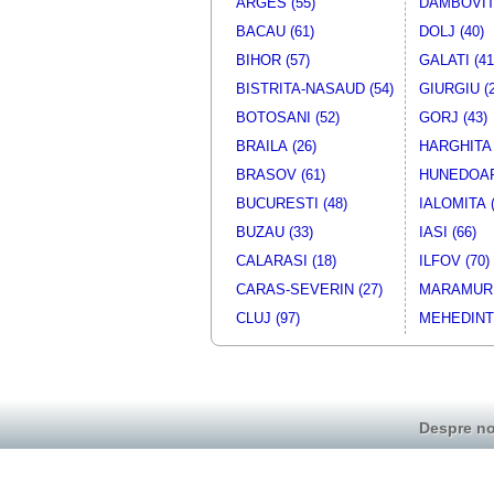
ARGES (55)
DAMBOVITA
Furgon - Marfuri generale
OPE
BACAU (61)
DOLJ (40)
Furgon - Marfuri generale
VW
Furgon - Marfuri generale
MERCEDE
BIHOR (57)
GALATI (41
Furgon - Marfuri generale
OPE
BISTRITA-NASAUD (54)
GIURGIU (2
Furgon - Marfuri generale
VW
BOTOSANI (52)
GORJ (43)
Furgon - Marfuri generale
VW
BRAILA (26)
HARGHITA 
Furgon - Marfuri generale
MERCEDE
BRASOV (61)
HUNEDOAR
BUCURESTI (48)
IALOMITA (
BUZAU (33)
IASI (66)
CALARASI (18)
ILFOV (70)
CARAS-SEVERIN (27)
MARAMURE
CLUJ (97)
MEHEDINTI
Despre no