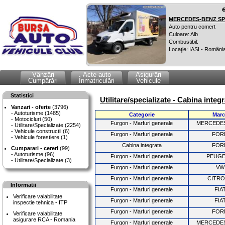
MERCEDES-BENZ SPR
Auto pentru comert
Culoare: Alb
Combustibil:
Locaţie: IASI - Români
Vânzări
Acte auto
Asigurări
Cumpărări
Înmatriculări
Vehicule
Statistici
Utilitare/specializate - Cabina inte
Vanzari - oferte
(3796)
Autoturisme (1485)
Categorie
Marc
Motocicluri (50)
Furgon - Marfuri generale
MERCEDE
Utilitare/Specializate (2254)
Vehicule constructii (6)
Furgon - Marfuri generale
FOR
Vehicule forestiere (1)
Cabina integrata
FOR
Cumparari - cereri
(99)
Autoturisme (96)
Furgon - Marfuri generale
PEUG
Utilitare/Specializate (3)
Furgon - Marfuri generale
VW
Furgon - Marfuri generale
CITR
Informatii
Furgon - Marfuri generale
FIA
Verificare valabilitate
Furgon - Marfuri generale
FIA
inspectie tehnica - ITP
Furgon - Marfuri generale
FOR
Verificare valabilitate
asigurare RCA - Romania
Furgon - Marfuri generale
MERCEDE